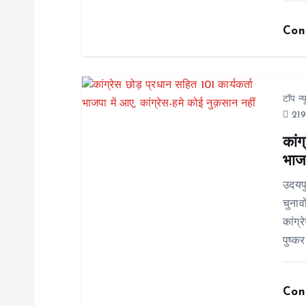
a
Con
t
i
टॉप न्
219
o
कांग
भाजप
n
उदयप
चुनाव
कांग्
पुष्कर
Con