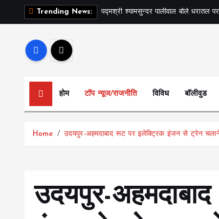
S
पद्मश्री श्यामसुन्दर पालीवाल बोले धरातल पर
Trending News:
k
i
p
t
o
c
होम
टॉप न्यूज/राजनीति
विविध
बॉलीवुड
o
n
t
Home
उदयपुर-अहमदाबाद रूट पर इलेक्ट्रिक इंजन से ट्रेन चलाने
e
n
t
उदयपुर-अहमदाबाद 