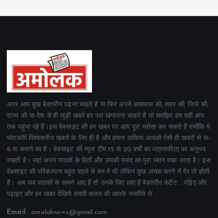
अगर आप कुछ बेहतरीन पढ़ना चाहते हैं या फिर अपने आसपास की, शहर की, जिले की,
राज्य की या देश से ही जुड़ी खबरें हर पल खंगालना चाहते हैं तो समझिए हम यही आप
तक पहुंचा रहे हैं।इस वेबसाइट की हर खबर पर आप पूरा भरोसा कर सकते हैं क्योंकि ये
प्लेटफॉर्म विश्वसनीय खबरों के लिए ही है और हमारा दायित्व आपको ऐसी ही खबरों से रू-
ब-रू कराने का है। वेबसाइट की न्यूज टीम 15 से 20 वर्षों का पत्रकारिता का अनुभव
रखती है। यहां अपने पाठकों के हितों और उनकी पसंद का पूरा ध्यान रखा जाता है। इस
वेबसाइट की परिकल्पना बहुत पहले से मन में थी लेकिन कुछ अच्छा करने में देर तो होती
है। अब जब पाठकों के सामने आए हैं तो उनके लिए लाए हैं बेहतरीन कंटेंट .. पढ़िए और
पढ़ाइए और हर खबर देखिये हमारी कलम की आपके नजरिये से ..
Email
: amolaknews@gmail.com