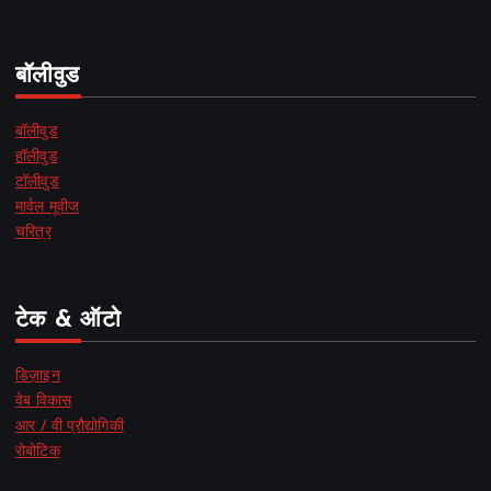
बॉलीवुड
बॉलीवुड
हॉलीवुड
टॉलीवुड
मार्वल मूवीज
चरित्र
टेक & ऑटो
डिज़ाइन
वेब विकास
आर / वी प्रौद्योगिकी
रोबोटिक