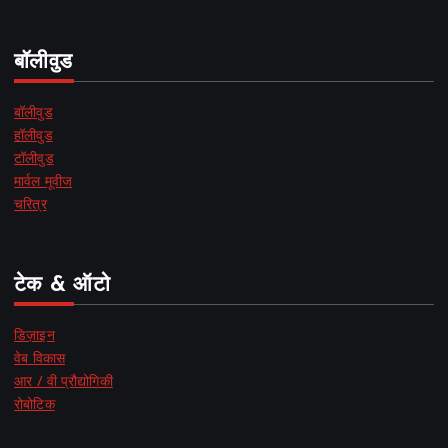
बॉलीवुड
बॉलीवुड
हॉलीवुड
टॉलीवुड
मार्वल मूवीज
चरित्र
टेक & ऑटो
डिज़ाइन
वेब विकास
आर / वी प्रौद्योगिकी
रोबोटिक