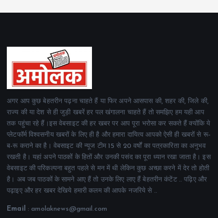
अगर आप कुछ बेहतरीन पढ़ना चाहते हैं या फिर अपने आसपास की, शहर की, जिले की,
राज्य की या देश से ही जुड़ी खबरें हर पल खंगालना चाहते हैं तो समझिए हम यही आप
तक पहुंचा रहे हैं।इस वेबसाइट की हर खबर पर आप पूरा भरोसा कर सकते हैं क्योंकि ये
प्लेटफॉर्म विश्वसनीय खबरों के लिए ही है और हमारा दायित्व आपको ऐसी ही खबरों से रू-
ब-रू कराने का है। वेबसाइट की न्यूज टीम 15 से 20 वर्षों का पत्रकारिता का अनुभव
रखती है। यहां अपने पाठकों के हितों और उनकी पसंद का पूरा ध्यान रखा जाता है। इस
वेबसाइट की परिकल्पना बहुत पहले से मन में थी लेकिन कुछ अच्छा करने में देर तो होती
है। अब जब पाठकों के सामने आए हैं तो उनके लिए लाए हैं बेहतरीन कंटेंट .. पढ़िए और
पढ़ाइए और हर खबर देखिये हमारी कलम की आपके नजरिये से ..
Email
: amolaknews@gmail.com