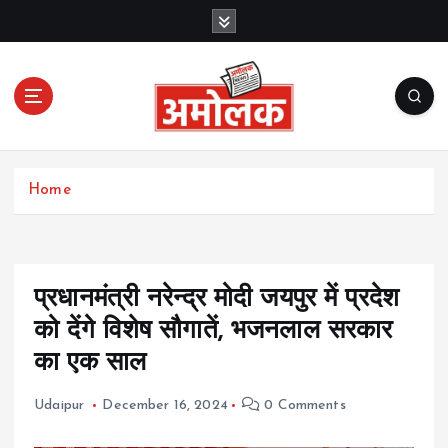
S
k
i
p
t
o
c
Amolak News
o
Home
n
t
e
n
t
प्रधानमंत्री नरेन्द्र मोदी जयपुर में प्रदेश
को देंगे विशेष सौगातें, भजनलाल सरकार
का एक साल
Udaipur
December 16, 2024
0 Comments