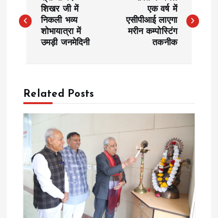
o
शिखर जी में
एक वर्ष में
निकली भव्य
एसीपीआई लाएगा
शोभायात्रा में
मरीन कम्पोस्टिंग
s
उमड़ी जनमेदिनी
तकनीक
t
n
Related Posts
a
v
i
g
a