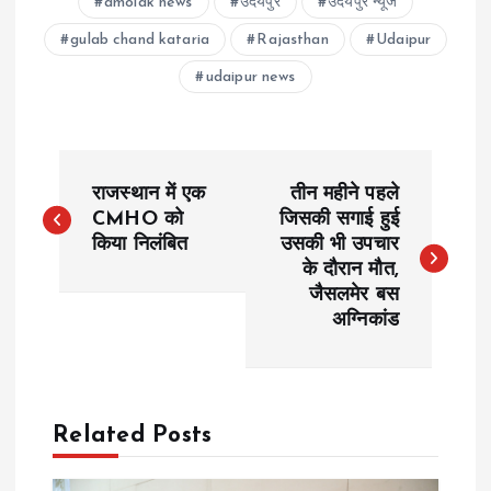
amolak news
उदयपुर
उदयपुर न्यूज
gulab chand kataria
Rajasthan
Udaipur
udaipur news
P
राजस्थान में एक
तीन महीने पहले
o
CMHO को
जिसकी सगाई हुई
किया निलंबित
उसकी भी उपचार
के दौरान मौत,
s
जैसलमेर बस
अग्निकांड
t
n
a
Related Posts