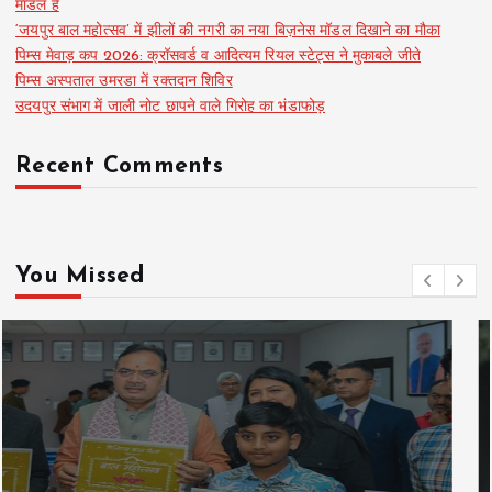
मॉडल है
‘जयपुर बाल महोत्सव’ में झीलों की नगरी का नया बिज़नेस मॉडल दिखाने का मौका
पिम्स मेवाड़ कप 2026: क्रॉसवर्ड व आदित्यम रियल स्टेट्स ने मुकाबले जीते
पिम्स अस्पताल उमरडा में रक्तदान शिविर
उदयपुर संभाग में जाली नोट छापने वाले गिरोह का भंडाफोड़
Recent Comments
You Missed