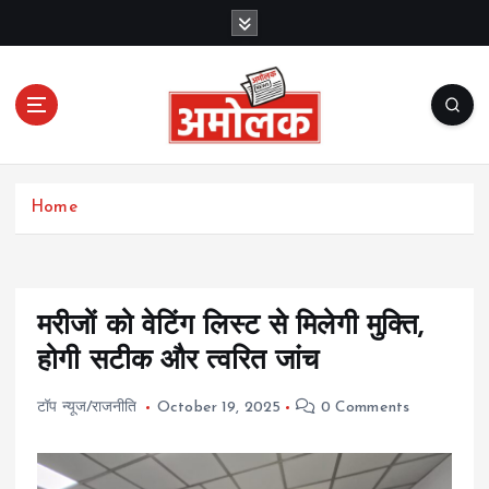
S
k
i
p
t
o
c
Amolak News
o
Home
n
t
e
n
t
मरीजों को वेटिंग लिस्ट से मिलेगी मुक्ति,
होगी सटीक और त्वरित जांच
टॉप न्यूज/राजनीति
October 19, 2025
0 Comments