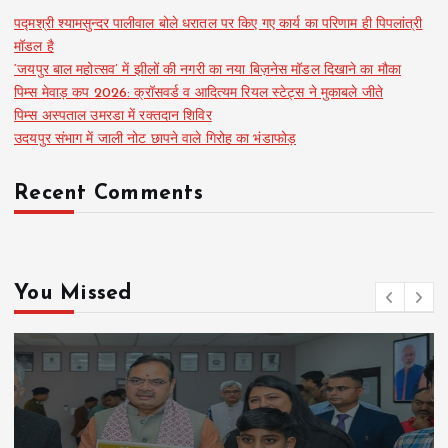
पद्मश्री श्यामसुन्दर पालीवाल बोले धरातल पर किए गए कार्य का परिणाम ही पिपलांत्री
मॉडल है
‘जयपुर बाल महोत्सव’ में झीलों की नगरी का नया बिज़नेस मॉडल दिखाने का मौका
पिम्स मेवाड़ कप 2026: क्रॉसवर्ड व आदित्यम रियल स्टेट्स ने मुकाबले जीते
पिम्स अस्पताल उमरडा में रक्तदान शिविर
उदयपुर संभाग में जाली नोट छापने वाले गिरोह का भंडाफोड़
Recent Comments
You Missed