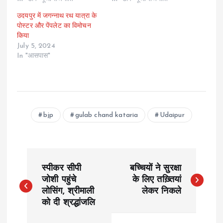
उदयपुर में जगन्नाथ रथ यात्रा के
पोस्टर और पेंपलेट का विमोचन
किया
July 5, 2024
In "आसपास"
bjp
gulab chand kataria
Udaipur
P
स्पीकर सीपी
बच्चियों ने सुरक्षा
o
जोशी पहुंचे
के लिए तख़्तियां
लोसिंग, श्रीमाली
लेकर निकले
को दी श्रद्धांजलि
s