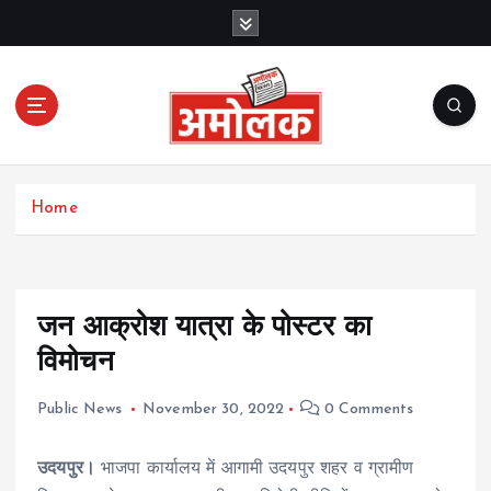
S
k
i
p
t
o
c
Amolak News
o
Home
n
t
e
n
t
जन आक्रोश यात्रा के पोस्टर का
विमोचन
Public News
November 30, 2022
0 Comments
उदयपुर।
भाजपा कार्यालय में आगामी उदयपुर शहर व ग्रामीण