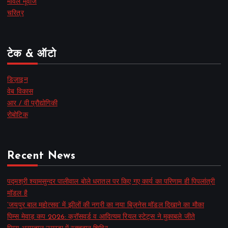
मार्वल मूवीज
चरित्र
टेक & ऑटो
डिज़ाइन
वेब विकास
आर / वी प्रौद्योगिकी
रोबोटिक
Recent News
पद्मश्री श्यामसुन्दर पालीवाल बोले धरातल पर किए गए कार्य का परिणाम ही पिपलांत्री
मॉडल है
‘जयपुर बाल महोत्सव’ में झीलों की नगरी का नया बिज़नेस मॉडल दिखाने का मौका
पिम्स मेवाड़ कप 2026: क्रॉसवर्ड व आदित्यम रियल स्टेट्स ने मुकाबले जीते