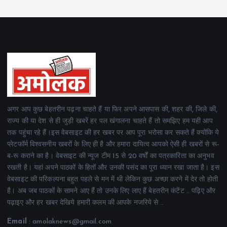
अगर आप कुछ बेहतरीन पढ़ना चाहते हैं या फिर अपने आसपास की, शहर की, जिले की,
राज्य की या देश से ही जुड़ी खबरें हर पल खंगालना चाहते हैं तो समझिए हम यही आप
तक पहुंचा रहे हैं।इस वेबसाइट की हर खबर पर आप पूरा भरोसा कर सकते हैं क्योंकि ये
प्लेटफॉर्म विश्वसनीय खबरों के लिए ही है और हमारा दायित्व आपको ऐसी ही खबरों से रू-
ब-रू कराने का है। वेबसाइट की न्यूज टीम 15 से 20 वर्षों का पत्रकारिता का अनुभव
रखती है। यहां अपने पाठकों के हितों और उनकी पसंद का पूरा ध्यान रखा जाता है। इस
वेबसाइट की परिकल्पना बहुत पहले से मन में थी लेकिन कुछ अच्छा करने में देर तो होती
है। अब जब पाठकों के सामने आए हैं तो उनके लिए लाए हैं बेहतरीन कंटेंट .. पढ़िए और
पढ़ाइए और हर खबर देखिये हमारी कलम की आपके नजरिये से ..
Email
: amolaknews@gmail.com