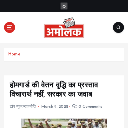
S
k
i
p
t
o
c
Amolak News
o
Home
n
t
e
n
t
होमगार्ड की वेतन वृद्धि का प्रस्ताव
विचारार्थ नहीं, सरकार का जवाब
टॉप न्यूज/राजनीति
March 9, 2022
0 Comments