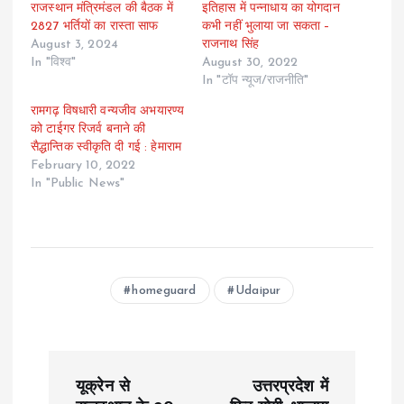
राजस्थान मंत्रिमंडल की बैठक में
इतिहास में पन्नाधाय का योगदान
2827 भर्तियों का रास्ता साफ
कभी नहीं भुलाया जा सकता –
August 3, 2024
राजनाथ सिंह
In "विश्व"
August 30, 2022
In "टॉप न्यूज/राजनीति"
रामगढ़ विषधारी वन्यजीव अभयारण्य
को टाईगर रिजर्व बनाने की
सैद्धान्तिक स्वीकृति दी गई : हेमाराम
February 10, 2022
In "Public News"
homeguard
Udaipur
P
यूक्रेन से
उत्तरप्रदेश में