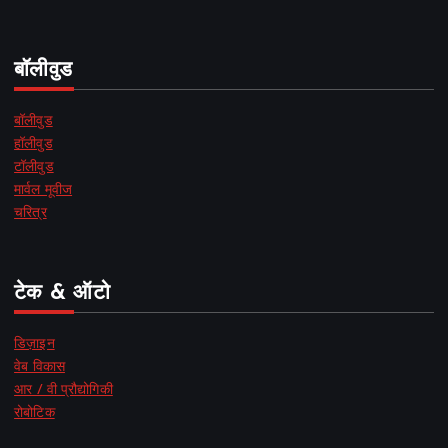
बॉलीवुड
बॉलीवुड
हॉलीवुड
टॉलीवुड
मार्वल मूवीज
चरित्र
टेक & ऑटो
डिज़ाइन
वेब विकास
आर / वी प्रौद्योगिकी
रोबोटिक