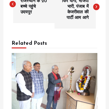
o
राजस्थान के 20
फिर योगी, भाजपा
बच्चे पहुंचे
भारी, पंजाब में
उदयपुर
केजरीवाल की
s
पार्टी आम आगे
t
n
Related Posts
a
v
i
g
a