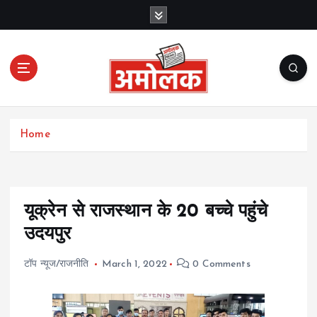
S
k
i
p
t
o
c
Amolak News
o
Home
n
t
e
n
t
यूक्रेन से राजस्थान के 20 बच्चे पहुंचे
उदयपुर
टॉप न्यूज/राजनीति
March 1, 2022
0 Comments