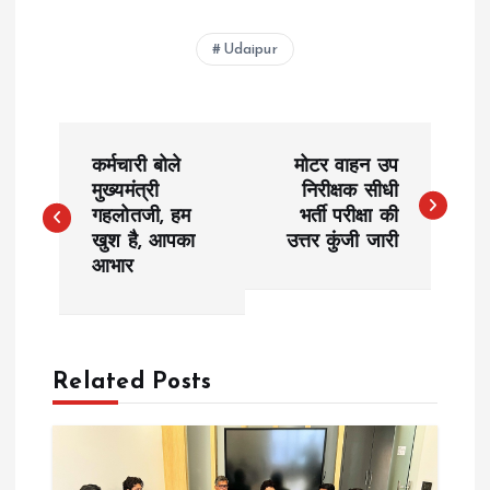
Udaipur
P
कर्मचारी बोले
मोटर वाहन उप
o
मुख्यमंत्री
निरीक्षक सीधी
गहलोतजी, हम
भर्ती परीक्षा की
खुश है, आपका
उत्तर कुंजी जारी
s
आभार
t
n
Related Posts
a
v