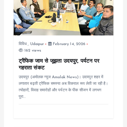
i
g
a
विविध
,
Udaipur
February 14, 2026
t
162 views
i
ट्रैफिक जाम से जूझता उदयपुर, पर्यटन पर
गहराता संकट
o
उदयपुर (अमोलक न्यूज Amolak News)। उदयपुर शहर में
लगातार बढ़ती ट्रैफिक समस्या अब विकराल रूप लेती जा रही है।
n
त्योहारों, विवाह समारोहों और पर्यटन के पीक सीजन में लगभग
पूरा…