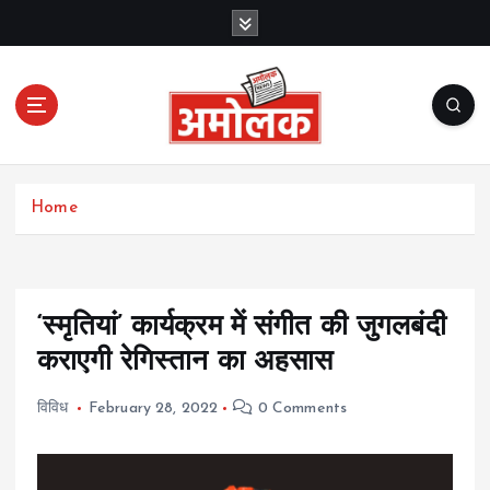
S
k
i
p
t
o
c
Amolak News
o
Home
n
t
e
n
t
‘स्मृतियां’ कार्यक्रम में संगीत की जुगलबंदी
कराएगी रेगिस्तान का अहसास
विविध
February 28, 2022
0 Comments