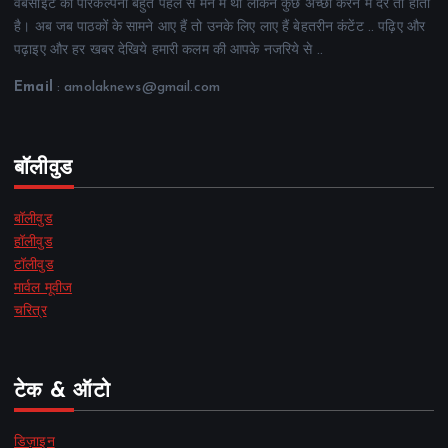
वेबसाइट की परिकल्पना बहुत पहले से मन में थी लेकिन कुछ अच्छा करने में देर तो होती
है। अब जब पाठकों के सामने आए हैं तो उनके लिए लाए हैं बेहतरीन कंटेंट .. पढ़िए और
पढ़ाइए और हर खबर देखिये हमारी कलम की आपके नजरिये से ..
Email
: amolaknews@gmail.com
बॉलीवुड
बॉलीवुड
हॉलीवुड
टॉलीवुड
मार्वल मूवीज
चरित्र
टेक & ऑटो
डिज़ाइन