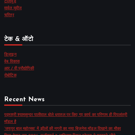
टॉलीवुड
मार्वल मूवीज
चरित्र
टेक & ऑटो
डिज़ाइन
वेब विकास
आर / वी प्रौद्योगिकी
रोबोटिक
Recent News
पद्मश्री श्यामसुन्दर पालीवाल बोले धरातल पर किए गए कार्य का परिणाम ही पिपलांत्री
मॉडल है
‘जयपुर बाल महोत्सव’ में झीलों की नगरी का नया बिज़नेस मॉडल दिखाने का मौका