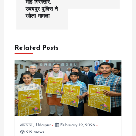
भाई गिरफ्तार,
t
उदयपुर पुलिस ने
खोला मामला
n
a
Related Posts
v
i
g
a
t
i
आसपास
,
Udaipur
February 19, 2026
212 views