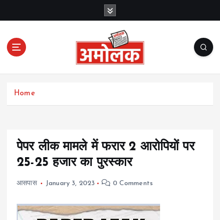
S
k
i
p
t
o
c
Amolak News
o
Home
n
t
e
n
t
पेपर लीक मामले में फरार 2 आरोपियों पर
25-25 हजार का पुरस्कार
आसपास
January 3, 2023
0 Comments