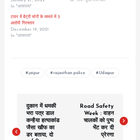
January 27, 2022
In "टॉप न्यूज/राजनीति"
In "आसपास"
टावर में बैट्री चोरी के मामले में 3
आरोपी गिरफ्तार
December 19, 2021
In "आसपास"
jaipur
rajasthan police
Udaipur
P
दुकान में धमकी
Road Safety
o
भरा पत्र डाल
Week : वाहन
कन्हैया हत्याकांड
चालकों को पुष्प
जैसा खौफ का
भेंट कर दी
s
डर बताया, दो
प्रेरणा