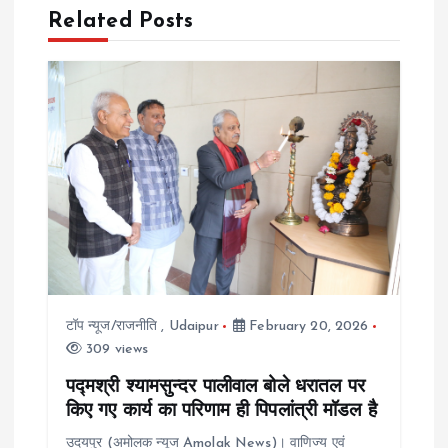
n
Related Posts
a
v
i
g
a
t
टॉप न्यूज/राजनीति
,
Udaipur
February 20, 2026
i
309 views
o
पद्मश्री श्यामसुन्दर पालीवाल बोले धरातल पर
किए गए कार्य का परिणाम ही पिपलांत्री मॉडल है
n
उदयपुर (अमोलक न्यूज Amolak News)। वाणिज्य एवं