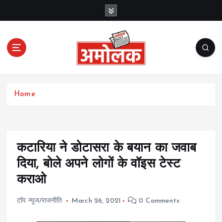
S
k
i
p
t
o
c
Amolak News
o
Home
n
t
e
n
t
कटारिया ने डोटासरा के बयान का जवाब
दिया, बोले अपने लोगों के वॉइस टेस्ट
कराओ
टॉप न्यूज/राजनीति
March 26, 2021
0 Comments