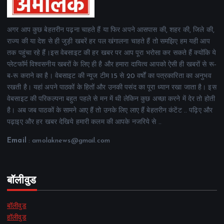
अगर आप कुछ बेहतरीन पढ़ना चाहते हैं या फिर अपने आसपास की, शहर की, जिले की,
राज्य की या देश से ही जुड़ी खबरें हर पल खंगालना चाहते हैं तो समझिए हम यही आप
तक पहुंचा रहे हैं।इस वेबसाइट की हर खबर पर आप पूरा भरोसा कर सकते हैं क्योंकि ये
प्लेटफॉर्म विश्वसनीय खबरों के लिए ही है और हमारा दायित्व आपको ऐसी ही खबरों से रू-
ब-रू कराने का है। वेबसाइट की न्यूज टीम 15 से 20 वर्षों का पत्रकारिता का अनुभव
रखती है। यहां अपने पाठकों के हितों और उनकी पसंद का पूरा ध्यान रखा जाता है। इस
वेबसाइट की परिकल्पना बहुत पहले से मन में थी लेकिन कुछ अच्छा करने में देर तो होती
है। अब जब पाठकों के सामने आए हैं तो उनके लिए लाए हैं बेहतरीन कंटेंट .. पढ़िए और
पढ़ाइए और हर खबर देखिये हमारी कलम की आपके नजरिये से ..
Email
: amolaknews@gmail.com
बॉलीवुड
बॉलीवुड
हॉलीवुड