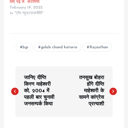
लिए पढ़ ले : कटारिया
February 19, 2022
In "टॉप न्यूज/राजनीति"
bjp
gulab chand kataria
Rajasthan
P
जानिए दीप्ति
तनसुख बोहरा
o
किरण माहेश्वरी
होंगे दीप्ति
को, 2004 में
माहेश्वरी के
पहली बार चुनावी
सामने कांग्रेस
s
जनसम्पर्क किया
प्रत्याशी
t