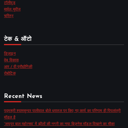
टॉलीवुड
मार्वल मूवीज
चरित्र
टेक & ऑटो
डिज़ाइन
वेब विकास
आर / वी प्रौद्योगिकी
रोबोटिक
Recent News
पद्मश्री श्यामसुन्दर पालीवाल बोले धरातल पर किए गए कार्य का परिणाम ही पिपलांत्री
मॉडल है
‘जयपुर बाल महोत्सव’ में झीलों की नगरी का नया बिज़नेस मॉडल दिखाने का मौका