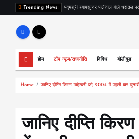
S
पद्मश्री श्यामसुन्दर पालीवाल बोले धरातल पर
Trending News:
k
i
p
t
o
c
होम
टॉप न्यूज/राजनीति
विविध
बॉलीवुड
o
n
t
Home
जानिए दीप्ति किरण माहेश्वरी को, 2004 में पहली बार चुनाव
e
n
t
जानिए दीप्ति किरण