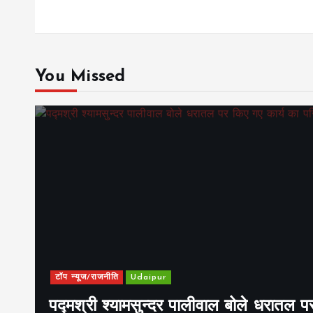
You Missed
टॉप न्यूज/राजनीति
Udaipur
पद्मश्री श्यामसुन्दर पालीवाल बोले धरातल प