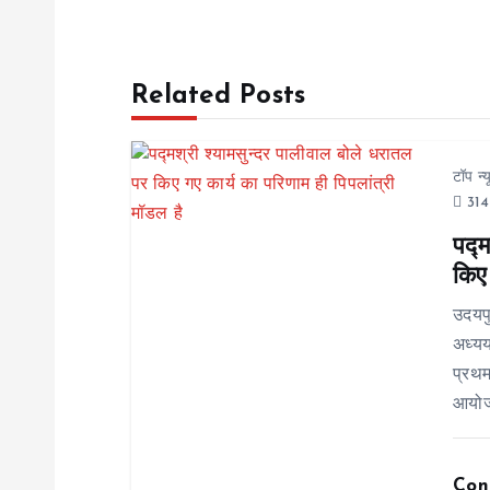
s
Related Posts
t
n
टॉप न्
314
a
पद्म
किए 
v
उदयप
i
अध्यय
प्रथम
g
आयोजन
a
Con