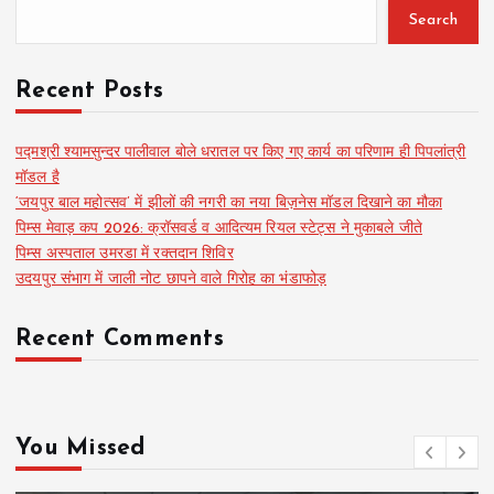
s
Search
t
Recent Posts
s
पद्मश्री श्यामसुन्दर पालीवाल बोले धरातल पर किए गए कार्य का परिणाम ही पिपलांत्री
मॉडल है
p
‘जयपुर बाल महोत्सव’ में झीलों की नगरी का नया बिज़नेस मॉडल दिखाने का मौका
पिम्स मेवाड़ कप 2026: क्रॉसवर्ड व आदित्यम रियल स्टेट्स ने मुकाबले जीते
a
पिम्स अस्पताल उमरडा में रक्तदान शिविर
उदयपुर संभाग में जाली नोट छापने वाले गिरोह का भंडाफोड़
g
Recent Comments
i
n
You Missed
a