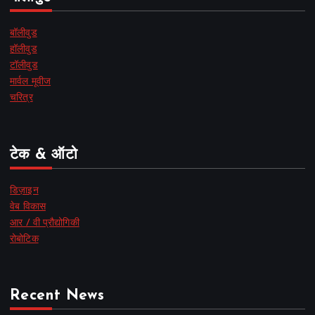
बॉलीवुड
हॉलीवुड
टॉलीवुड
मार्वल मूवीज
चरित्र
टेक & ऑटो
डिज़ाइन
वेब विकास
आर / वी प्रौद्योगिकी
रोबोटिक
Recent News