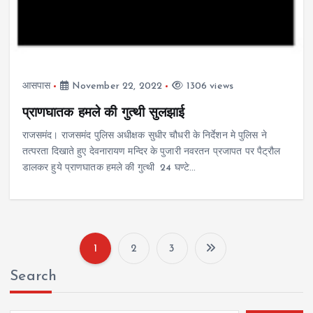
आसपास
November 22, 2022
1306 views
प्राणघातक हमले की गुत्थी सुलझाई
राजसमंद। राजसमंद पुलिस अधीक्षक सुधीर चौधरी के निर्देशन मे पुलिस ने
तत्परता दिखाते हुए देवनारायण मन्दिर के पुजारी नवरतन प्रजापत पर पैट्रौल
डालकर हुये प्राणघातक हमले की गुत्थी 24 घण्टे…
1
2
3
P
Search
o