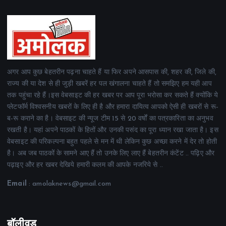
अगर आप कुछ बेहतरीन पढ़ना चाहते हैं या फिर अपने आसपास की, शहर की, जिले की,
राज्य की या देश से ही जुड़ी खबरें हर पल खंगालना चाहते हैं तो समझिए हम यही आप
तक पहुंचा रहे हैं।इस वेबसाइट की हर खबर पर आप पूरा भरोसा कर सकते हैं क्योंकि ये
प्लेटफॉर्म विश्वसनीय खबरों के लिए ही है और हमारा दायित्व आपको ऐसी ही खबरों से रू-
ब-रू कराने का है। वेबसाइट की न्यूज टीम 15 से 20 वर्षों का पत्रकारिता का अनुभव
रखती है। यहां अपने पाठकों के हितों और उनकी पसंद का पूरा ध्यान रखा जाता है। इस
वेबसाइट की परिकल्पना बहुत पहले से मन में थी लेकिन कुछ अच्छा करने में देर तो होती
है। अब जब पाठकों के सामने आए हैं तो उनके लिए लाए हैं बेहतरीन कंटेंट .. पढ़िए और
पढ़ाइए और हर खबर देखिये हमारी कलम की आपके नजरिये से ..
Email
: amolaknews@gmail.com
बॉलीवुड