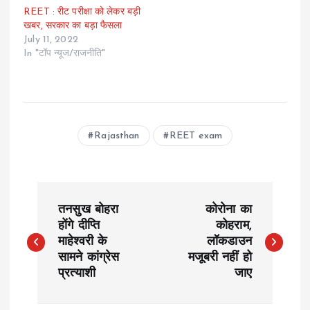
REET : रीट परीक्षा को लेकर बड़ी
खबर, सरकार का बड़ा फैसला
July 11, 2022
In "टॉप न्यूज/राजनीति"
Rajasthan
REET exam
P
तनसुख बोहरा
कोरोना का
o
होंगे दीप्ति
कोहराम,
माहेश्वरी के
लॉकडाउन
सामने कांग्रेस
मजूबरी नहीं हो
s
प्रत्याशी
जाए
t