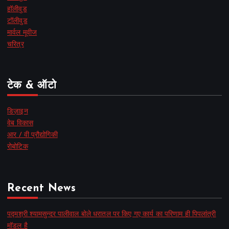
हॉलीवुड
टॉलीवुड
मार्वल मूवीज
चरित्र
टेक & ऑटो
डिज़ाइन
वेब विकास
आर / वी प्रौद्योगिकी
रोबोटिक
Recent News
पद्मश्री श्यामसुन्दर पालीवाल बोले धरातल पर किए गए कार्य का परिणाम ही पिपलांत्री
मॉडल है