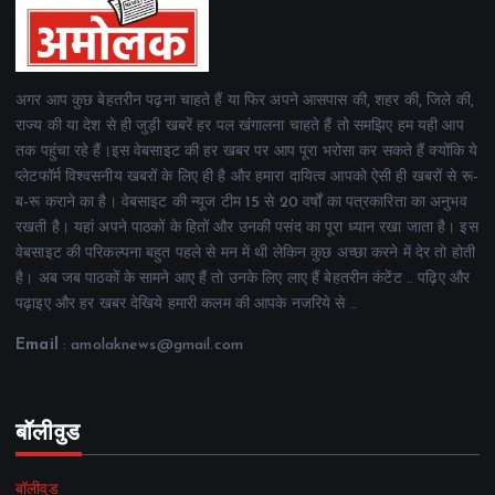
अगर आप कुछ बेहतरीन पढ़ना चाहते हैं या फिर अपने आसपास की, शहर की, जिले की,
राज्य की या देश से ही जुड़ी खबरें हर पल खंगालना चाहते हैं तो समझिए हम यही आप
तक पहुंचा रहे हैं।इस वेबसाइट की हर खबर पर आप पूरा भरोसा कर सकते हैं क्योंकि ये
प्लेटफॉर्म विश्वसनीय खबरों के लिए ही है और हमारा दायित्व आपको ऐसी ही खबरों से रू-
ब-रू कराने का है। वेबसाइट की न्यूज टीम 15 से 20 वर्षों का पत्रकारिता का अनुभव
रखती है। यहां अपने पाठकों के हितों और उनकी पसंद का पूरा ध्यान रखा जाता है। इस
वेबसाइट की परिकल्पना बहुत पहले से मन में थी लेकिन कुछ अच्छा करने में देर तो होती
है। अब जब पाठकों के सामने आए हैं तो उनके लिए लाए हैं बेहतरीन कंटेंट .. पढ़िए और
पढ़ाइए और हर खबर देखिये हमारी कलम की आपके नजरिये से ..
Email
: amolaknews@gmail.com
बॉलीवुड
बॉलीवुड