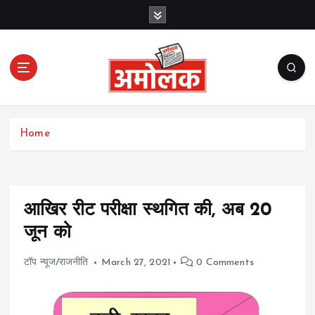
S
k
i
p
t
o
c
Amolak News
o
Home
n
t
e
n
t
आखिर रीट परीक्षा स्थगित की, अब 20
जून को
टॉप न्यूज/राजनीति
March 27, 2021
0 Comments