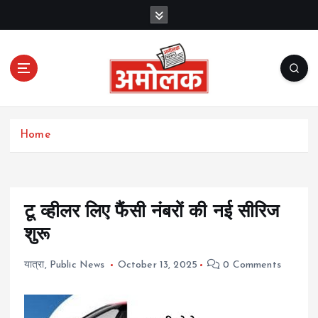
S
k
i
p
t
o
c
Amolak News
o
Home
n
t
e
n
t
टू व्हीलर लिए फैंसी नंबरों की नई सीरिज
शुरू
यात्रा
,
Public News
October 13, 2025
0 Comments