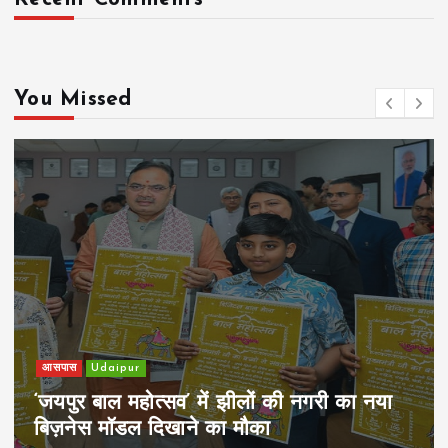
You Missed
खेल
Udaipur
पिम्स मेवाड़ कप 2026: क्रॉसवर्ड व आदित्यम
रियल स्टेट्स ने मुकाबले जीते