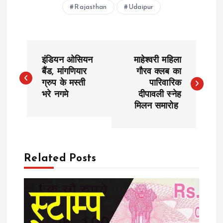
Rajasthan
Udaipur
P
इंडियन ओसियन
माहेश्वरी महिला
o
बैंड, मांगणियार
गौरव क्लब का
ग्रुप के मस्ती
पारिवारिक
भरे नगमे
दीपावली स्नेह
s
मिलन समारोह
t
n
Related Posts
a
v
i