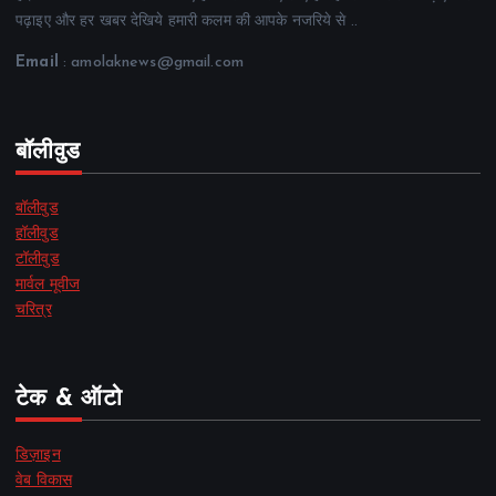
पढ़ाइए और हर खबर देखिये हमारी कलम की आपके नजरिये से ..
Email
: amolaknews@gmail.com
बॉलीवुड
बॉलीवुड
हॉलीवुड
टॉलीवुड
मार्वल मूवीज
चरित्र
टेक & ऑटो
डिज़ाइन
वेब विकास