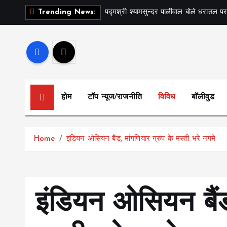
S
पद्मश्री श्यामसुन्दर पालीवाल बोले धरातल पर
Trending News:
k
i
p
t
o
c
होम
टॉप न्यूज/राजनीति
विविध
बॉलीवुड
o
n
t
Home
इंडियन ओसियन बैंड, मांगणियार ग्रुप के मस्ती भरे नगमे
e
n
t
इंडियन ओसियन बैंड,