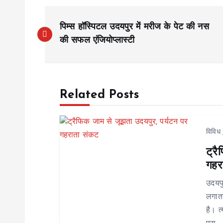
P
पिम्स हॉस्पिटल उदयपुर में मरीज के पेट की नस
o
की सफल एंजियोप्लास्टी
s
Related Posts
t
n
विविध
ट्र
a
गहर
v
उदयप
लगाता
i
है। त