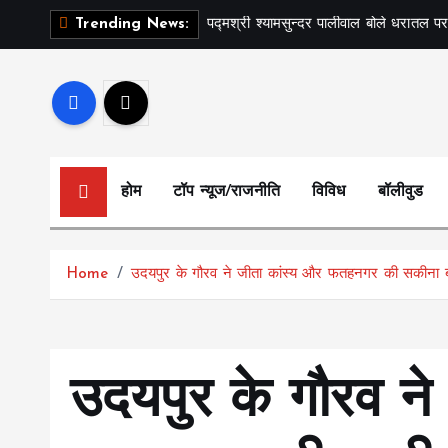
S
पद्मश्री श्यामसुन्दर पालीवाल बोले धरातल पर
Trending News:
k
i
p
t
o
c
होम
टॉप न्यूज/राजनीति
विविध
बॉलीवुड
o
n
t
Home
उदयपुर के गौरव ने जीता कांस्य और फतहनगर की सकीना बन
e
n
t
उदयपुर के गौरव ने