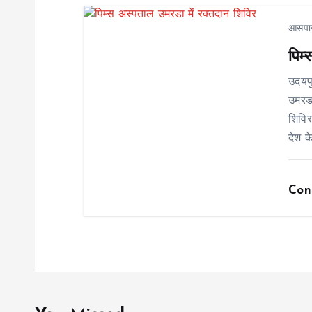
t
आसपा
पिम
i
उदयप
o
उमरडा
शिविर
n
देश क
Con