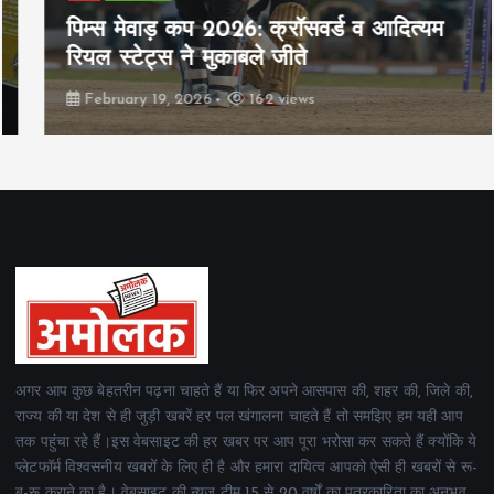
पिम्स मेवाड़ कप 2026: क्रॉसवर्ड व आदित्यम
रियल स्टेट्स ने मुकाबले जीते
February 19, 2026
162 views
अगर आप कुछ बेहतरीन पढ़ना चाहते हैं या फिर अपने आसपास की, शहर की, जिले की,
राज्य की या देश से ही जुड़ी खबरें हर पल खंगालना चाहते हैं तो समझिए हम यही आप
तक पहुंचा रहे हैं।इस वेबसाइट की हर खबर पर आप पूरा भरोसा कर सकते हैं क्योंकि ये
प्लेटफॉर्म विश्वसनीय खबरों के लिए ही है और हमारा दायित्व आपको ऐसी ही खबरों से रू-
ब-रू कराने का है। वेबसाइट की न्यूज टीम 15 से 20 वर्षों का पत्रकारिता का अनुभव