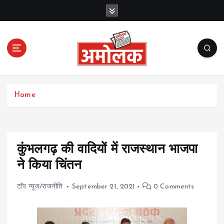
S
k
i
p
t
o
c
Amolak News
o
Home
n
t
e
n
t
कुंभलगढ़ की वादियों में राजस्थान भाजपा
ने किया चिंतन
टॉप न्यूज/राजनीति
September 21, 2021
0 Comments