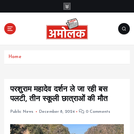
S
k
i
p
t
o
c
Amolak News
o
Home
n
t
e
n
t
परशुराम महादेव दर्शन ले जा रही बस
पलटी, तीन स्कूली छात्राओं की मौत
Public News
December 8, 2024
0 Comments