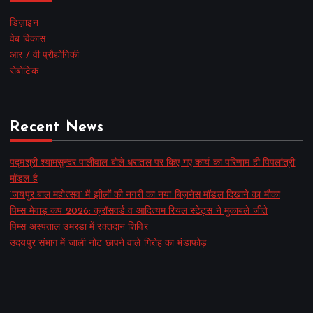
डिज़ाइन
वेब विकास
आर / वी प्रौद्योगिकी
रोबोटिक
Recent News
पद्मश्री श्यामसुन्दर पालीवाल बोले धरातल पर किए गए कार्य का परिणाम ही पिपलांत्री
मॉडल है
‘जयपुर बाल महोत्सव’ में झीलों की नगरी का नया बिज़नेस मॉडल दिखाने का मौका
पिम्स मेवाड़ कप 2026: क्रॉसवर्ड व आदित्यम रियल स्टेट्स ने मुकाबले जीते
पिम्स अस्पताल उमरडा में रक्तदान शिविर
उदयपुर संभाग में जाली नोट छापने वाले गिरोह का भंडाफोड़