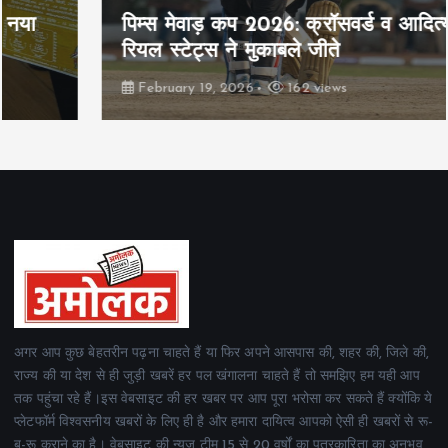
पिम्स मेवाड़ कप 2026: क्रॉसवर्ड व आदित्यम
रियल स्टेट्स ने मुकाबले जीते
February 19, 2026
162 views
अगर आप कुछ बेहतरीन पढ़ना चाहते हैं या फिर अपने आसपास की, शहर की, जिले की,
राज्य की या देश से ही जुड़ी खबरें हर पल खंगालना चाहते हैं तो समझिए हम यही आप
तक पहुंचा रहे हैं।इस वेबसाइट की हर खबर पर आप पूरा भरोसा कर सकते हैं क्योंकि ये
प्लेटफॉर्म विश्वसनीय खबरों के लिए ही है और हमारा दायित्व आपको ऐसी ही खबरों से रू-
ब-रू कराने का है। वेबसाइट की न्यूज टीम 15 से 20 वर्षों का पत्रकारिता का अनुभव