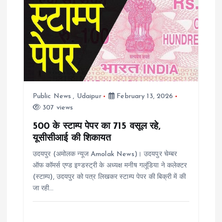
v
i
g
a
Public News
,
Udaipur
February 13, 2026
t
307 views
i
500 के स्टाम्प पेपर का 715 वसूल रहे,
यूसीसीआई की शिकायत
o
उदयपुर (अमोलक न्यूज Amolak News)। उदयपुर चेम्बर
ऑफ कॉमर्स एण्ड इण्डस्ट्री के अध्यक्ष मनीष गलूंडिया ने कलेक्टर
n
(स्टाम्प), उदयपुर को पत्र लिखकर स्टाम्प पेपर की बिक्री में की
जा रही…