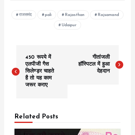
राजसमंद
pali
Rajasthan
Rajsamand
Udaipur
P
450 रूपये में
गीतांजली
o
एलपीजी गैस
हॉस्पिटल में हुआ
सिलेण्ड़र चाहते
देहदान
है तो यह काम
s
जरूर कराए
t
n
Related Posts
a