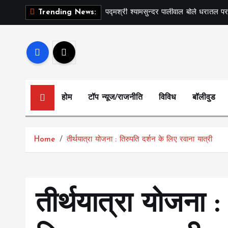
S
पद्मश्री श्यामसुन्दर पालीवाल बोले धरातल पर
Trending News:
k
i
p
t
o
c
होम
टॉप न्यूज/राजनीति
विविध
बॉलीवुड
o
n
t
Home
तीर्थयात्रा योजना : तिरुपति दर्शन के लिए रवाना यात्री
e
n
t
तीर्थयात्रा योजना :