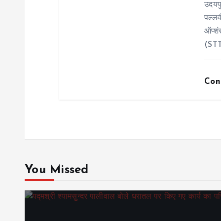
उदयप
n
पल्लव
ऑप्शं
(STT
Con
You Missed