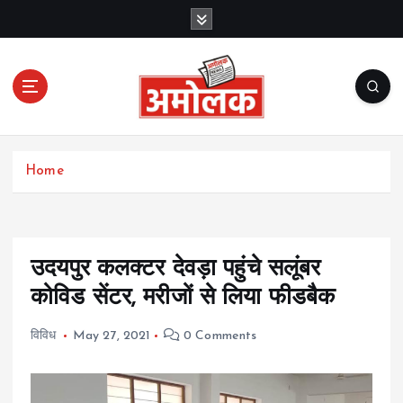
S
k
i
p
t
o
c
Amolak News
o
Home
n
t
e
n
t
उदयपुर कलक्टर देवड़ा पहुंचे सलूंबर
कोविड सेंटर, मरीजों से लिया फीडबैक
विविध
May 27, 2021
0 Comments