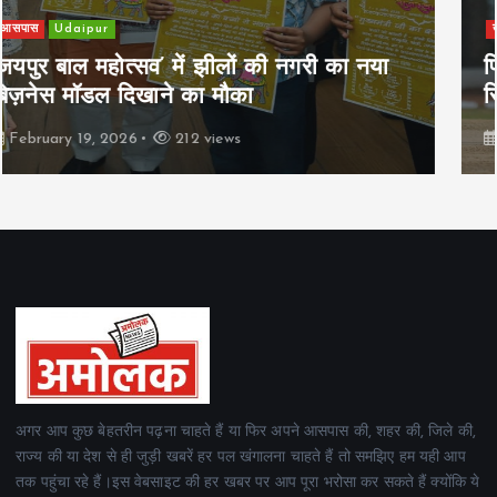
खेल
Udaipur
पिम्स मेवाड़ कप 2026: क्रॉसवर्ड व आदित्यम
रियल स्टेट्स ने मुकाबले जीते
February 19, 2026
163 views
अगर आप कुछ बेहतरीन पढ़ना चाहते हैं या फिर अपने आसपास की, शहर की, जिले की,
राज्य की या देश से ही जुड़ी खबरें हर पल खंगालना चाहते हैं तो समझिए हम यही आप
तक पहुंचा रहे हैं।इस वेबसाइट की हर खबर पर आप पूरा भरोसा कर सकते हैं क्योंकि ये