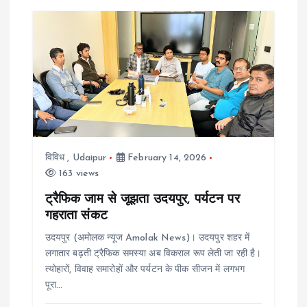
v
i
g
a
t
विविध
,
Udaipur
February 14, 2026
i
163 views
ट्रैफिक जाम से जूझता उदयपुर, पर्यटन पर
o
गहराता संकट
n
उदयपुर (अमोलक न्यूज Amolak News)। उदयपुर शहर में
लगातार बढ़ती ट्रैफिक समस्या अब विकराल रूप लेती जा रही है।
त्योहारों, विवाह समारोहों और पर्यटन के पीक सीजन में लगभग
पूरा…