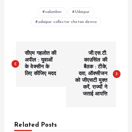
salumber
Udaipur
udaipur collector chetan dewra
P
सीएम गहलोत की
जी.एस.टी.
o
अपील : युवाओं
काउसिंल की
के वेक्सीन के
बैठक : टीके,
लिए कीजिए मदद
दवा, ऑक्सीजन
s
को जीएसटी मुक्त
करें, राज्यों ने
t
जताई आपत्ति
n
a
Related Posts