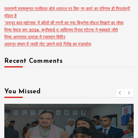
पद्मश्री श्यामसुन्दर पालीवाल बोले धरातल पर किए गए कार्य का परिणाम ही पिपलांत्री
मॉडल है
‘जयपुर बाल महोत्सव’ में झीलों की नगरी का नया बिज़नेस मॉडल दिखाने का मौका
पिम्स मेवाड़ कप 2026: क्रॉसवर्ड व आदित्यम रियल स्टेट्स ने मुकाबले जीते
पिम्स अस्पताल उमरडा में रक्तदान शिविर
उदयपुर संभाग में जाली नोट छापने वाले गिरोह का भंडाफोड़
Recent Comments
You Missed