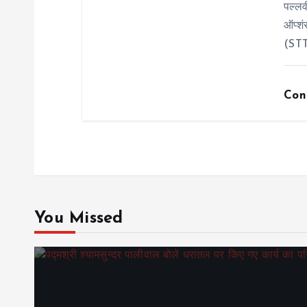
पल्लव
ऑप्शं
(STT
Con
You Missed