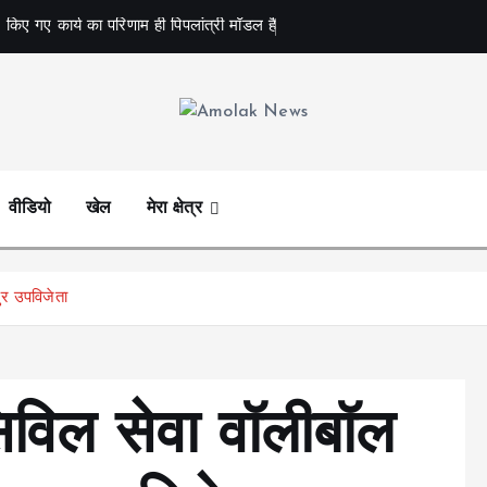
 किए गए कार्य का परिणाम ही पिपलांत्री मॉडल है
Amolak News
वीडियो
खेल
मेरा क्षेत्र
ुर उपविजेता
िविल सेवा वॉलीबॉल