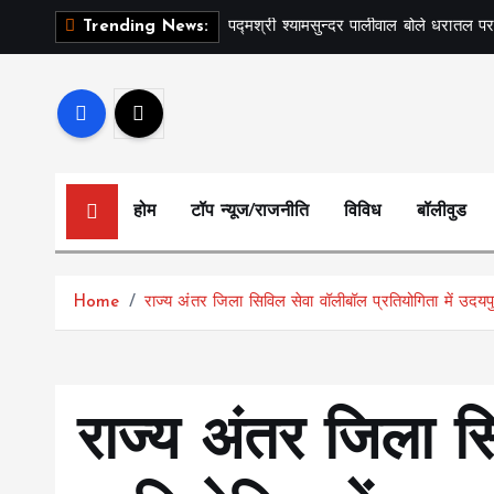
S
पद्मश्री श्यामसुन्दर पालीवाल बोले धरातल पर
Trending News:
k
i
p
t
o
c
होम
टॉप न्यूज/राजनीति
विविध
बॉलीवुड
o
n
t
Home
राज्य अंतर जिला सिविल सेवा वॉलीबॉल प्रतियोगिता में उदयप
e
n
t
राज्य अंतर जिला स