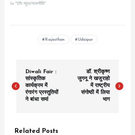
In "टॉप न्यूज/राजनीति"
Rajasthan
Udaipur
P
Diwali Fair :
डॉ. श्रीकृष्ण
o
सांस्कृतिक
जुगनू ने खजुराहो
कार्यक्रम में
में राष्ट्रीय
रंगारंग प्रस्तुतियों
संगोष्ठी में लिया
s
ने बांधा समां
भाग
t
n
Related Posts