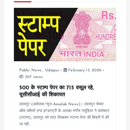
a
v
i
g
a
Public News
,
Udaipur
February 13, 2026
t
307 views
i
500 के स्टाम्प पेपर का 715 वसूल रहे,
यूसीसीआई की शिकायत
o
उदयपुर (अमोलक न्यूज Amolak News)। उदयपुर चेम्बर
ऑफ कॉमर्स एण्ड इण्डस्ट्री के अध्यक्ष मनीष गलूंडिया ने कलेक्टर
n
(स्टाम्प), उदयपुर को पत्र लिखकर स्टाम्प पेपर की बिक्री में की
जा रही…