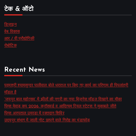
टेक & ऑटो
डिज़ाइन
वेब विकास
आर / वी प्रौद्योगिकी
रोबोटिक
Recent News
पद्मश्री श्यामसुन्दर पालीवाल बोले धरातल पर किए गए कार्य का परिणाम ही पिपलांत्री
मॉडल है
‘जयपुर बाल महोत्सव’ में झीलों की नगरी का नया बिज़नेस मॉडल दिखाने का मौका
पिम्स मेवाड़ कप 2026: क्रॉसवर्ड व आदित्यम रियल स्टेट्स ने मुकाबले जीते
पिम्स अस्पताल उमरडा में रक्तदान शिविर
उदयपुर संभाग में जाली नोट छापने वाले गिरोह का भंडाफोड़