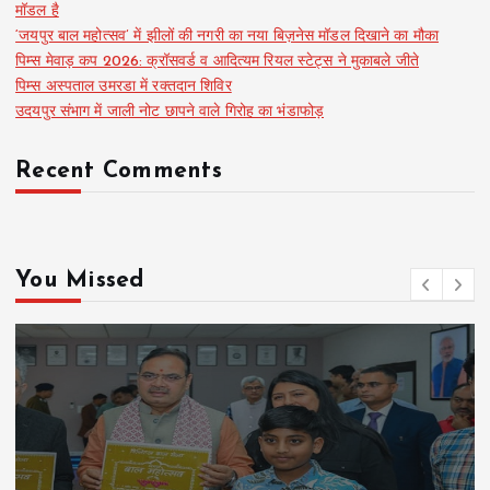
मॉडल है
‘जयपुर बाल महोत्सव’ में झीलों की नगरी का नया बिज़नेस मॉडल दिखाने का मौका
पिम्स मेवाड़ कप 2026: क्रॉसवर्ड व आदित्यम रियल स्टेट्स ने मुकाबले जीते
पिम्स अस्पताल उमरडा में रक्तदान शिविर
उदयपुर संभाग में जाली नोट छापने वाले गिरोह का भंडाफोड़
Recent Comments
You Missed