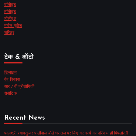
बॉलीवुड
हॉलीवुड
टॉलीवुड
मार्वल मूवीज
चरित्र
टेक & ऑटो
डिज़ाइन
वेब विकास
आर / वी प्रौद्योगिकी
रोबोटिक
Recent News
पद्मश्री श्यामसुन्दर पालीवाल बोले धरातल पर किए गए कार्य का परिणाम ही पिपलांत्री