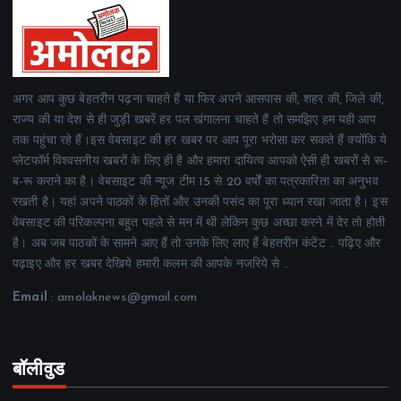
अगर आप कुछ बेहतरीन पढ़ना चाहते हैं या फिर अपने आसपास की, शहर की, जिले की,
राज्य की या देश से ही जुड़ी खबरें हर पल खंगालना चाहते हैं तो समझिए हम यही आप
तक पहुंचा रहे हैं।इस वेबसाइट की हर खबर पर आप पूरा भरोसा कर सकते हैं क्योंकि ये
प्लेटफॉर्म विश्वसनीय खबरों के लिए ही है और हमारा दायित्व आपको ऐसी ही खबरों से रू-
ब-रू कराने का है। वेबसाइट की न्यूज टीम 15 से 20 वर्षों का पत्रकारिता का अनुभव
रखती है। यहां अपने पाठकों के हितों और उनकी पसंद का पूरा ध्यान रखा जाता है। इस
वेबसाइट की परिकल्पना बहुत पहले से मन में थी लेकिन कुछ अच्छा करने में देर तो होती
है। अब जब पाठकों के सामने आए हैं तो उनके लिए लाए हैं बेहतरीन कंटेंट .. पढ़िए और
पढ़ाइए और हर खबर देखिये हमारी कलम की आपके नजरिये से ..
Email
: amolaknews@gmail.com
बॉलीवुड