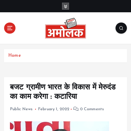
S
k
i
p
t
o
c
Amolak News
o
Home
n
t
e
n
t
बजट ग्रामीण भारत के विकास में मेरुदंड
का काम करेगा : कटारिया
Public News
February 1, 2022
0 Comments