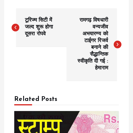
P
टूरिज्म सिटी में
रामगढ़ विषधारी
o
जल्द शुरू होगा
वन्यजीव
दूसरा रोपवे
अभयारण्य को
टाईगर रिजर्व
s
बनाने की
सैद्धान्तिक
t
स्वीकृति दी गई :
हेमाराम
n
a
Related Posts
v
i
g