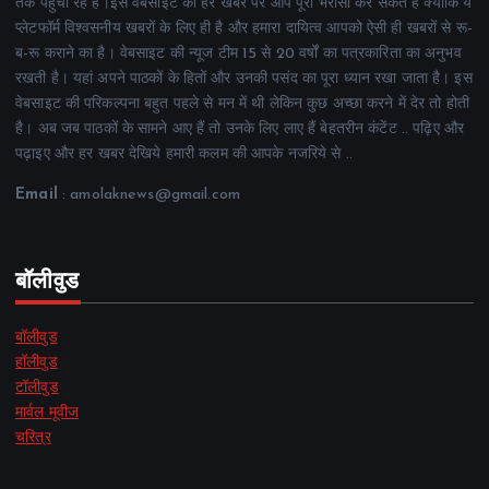
तक पहुंचा रहे हैं।इस वेबसाइट की हर खबर पर आप पूरा भरोसा कर सकते हैं क्योंकि ये
प्लेटफॉर्म विश्वसनीय खबरों के लिए ही है और हमारा दायित्व आपको ऐसी ही खबरों से रू-
ब-रू कराने का है। वेबसाइट की न्यूज टीम 15 से 20 वर्षों का पत्रकारिता का अनुभव
रखती है। यहां अपने पाठकों के हितों और उनकी पसंद का पूरा ध्यान रखा जाता है। इस
वेबसाइट की परिकल्पना बहुत पहले से मन में थी लेकिन कुछ अच्छा करने में देर तो होती
है। अब जब पाठकों के सामने आए हैं तो उनके लिए लाए हैं बेहतरीन कंटेंट .. पढ़िए और
पढ़ाइए और हर खबर देखिये हमारी कलम की आपके नजरिये से ..
Email
: amolaknews@gmail.com
बॉलीवुड
बॉलीवुड
हॉलीवुड
टॉलीवुड
मार्वल मूवीज
चरित्र