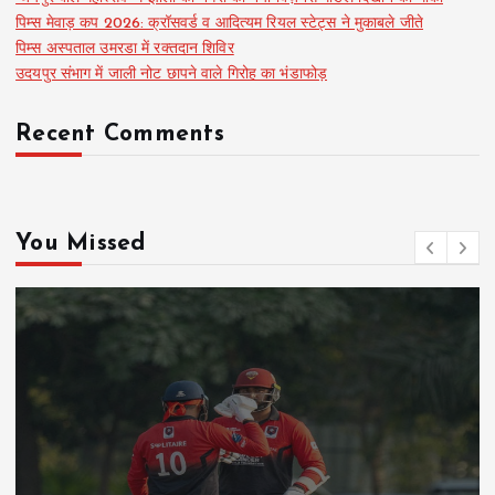
पिम्स मेवाड़ कप 2026: क्रॉसवर्ड व आदित्यम रियल स्टेट्स ने मुकाबले जीते
पिम्स अस्पताल उमरडा में रक्तदान शिविर
उदयपुर संभाग में जाली नोट छापने वाले गिरोह का भंडाफोड़
Recent Comments
You Missed