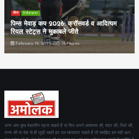
खेल
Udaipur
पिम्स मेवाड़ कप 2026: क्रॉसवर्ड व आदित्यम
रियल स्टेट्स ने मुकाबले जीते
February 19, 2026
161 views
अगर आप कुछ बेहतरीन पढ़ना चाहते हैं या फिर अपने आसपास की, शहर की, जिले की,
राज्य की या देश से ही जुड़ी खबरें हर पल खंगालना चाहते हैं तो समझिए हम यही आप