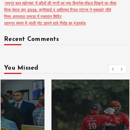
‘जयपुर बाल महोत्सव’ में झीलों की नगरी का नया बिज़नेस मॉडल दिखाने का मौका
पिम्स मेवाड़ कप 2026: क्रॉसवर्ड व आदित्यम रियल स्टेट्स ने मुकाबले जीते
पिम्स अस्पताल उमरडा में रक्तदान शिविर
उदयपुर संभाग में जाली नोट छापने वाले गिरोह का भंडाफोड़
Recent Comments
You Missed