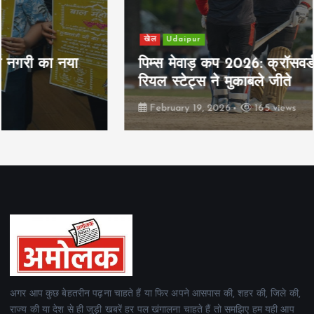
खेल
Udaipur
पिम्स मेवाड़ कप 2026: क्रॉसवर्ड व आदित्यम
रियल स्टेट्स ने मुकाबले जीते
February 19, 2026
165 views
अगर आप कुछ बेहतरीन पढ़ना चाहते हैं या फिर अपने आसपास की, शहर की, जिले की,
राज्य की या देश से ही जुड़ी खबरें हर पल खंगालना चाहते हैं तो समझिए हम यही आप