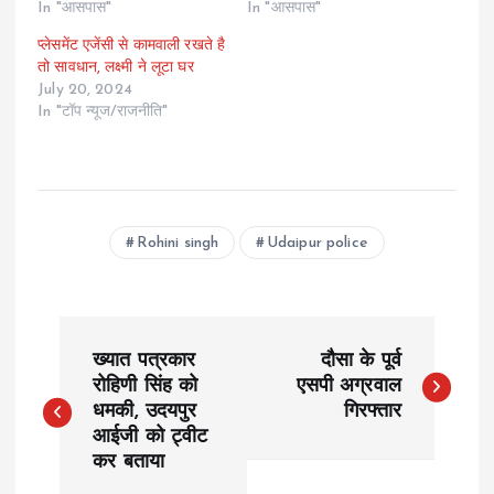
In "आसपास"
In "आसपास"
प्लेसमेंट एजेंसी से कामवाली रखते है
तो सावधान, लक्ष्मी ने लूटा घर
July 20, 2024
In "टॉप न्यूज/राजनीति"
Rohini singh
Udaipur police
P
ख्यात पत्रकार
दौसा के पूर्व
o
रोहिणी सिंह को
एसपी अग्रवाल
धमकी, उदयपुर
गिरफ्तार
आईजी को ट्वीट
s
कर बताया