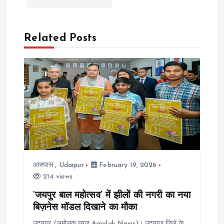
t
n
Related Posts
a
v
i
g
a
आसपास
,
Udaipur
February 19, 2026
t
214 views
i
‘जयपुर बाल महोत्सव’ में झीलों की नगरी का नया
बिज़नेस मॉडल दिखाने का मौका
उदयपुर (अमोलक न्यूज Amolak News)। उदयपुर जिले के