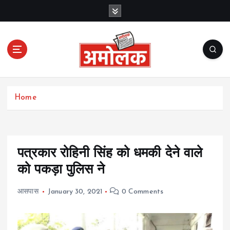
S
k
i
p
t
o
c
Amolak News
o
Home
n
t
e
n
t
पत्रकार रोहिनी सिंह को धमकी देने वाले
को पकड़ा पुलिस ने
आसपास
January 30, 2021
0 Comments