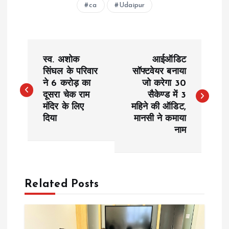
ca
Udaipur
P
स्व. अशोक
आईऑडिट
o
सिंघल के परिवार
सॉफ्टवेयर बनाया
ने 6 करोड़ का
जो करेगा 30
दूसरा चेक राम
सैकेण्ड में 3
s
मंदिर के लिए
महिने की ऑडिट,
दिया
मानसी ने कमाया
t
नाम
n
a
Related Posts
v
i