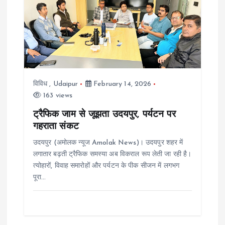
g
a
t
विविध
,
Udaipur
February 14, 2026
i
163 views
ट्रैफिक जाम से जूझता उदयपुर, पर्यटन पर
o
गहराता संकट
n
उदयपुर (अमोलक न्यूज Amolak News)। उदयपुर शहर में
लगातार बढ़ती ट्रैफिक समस्या अब विकराल रूप लेती जा रही है।
त्योहारों, विवाह समारोहों और पर्यटन के पीक सीजन में लगभग
पूरा…