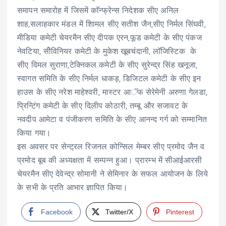
समापन समारोह में जिसमें काॅन्फ्रेन्स निदेशक सीए अनिल
शाह,सलाहकार मंडल में शािमल सीए सतीश जैन,सीए निर्मल सिंघवी,
मीडिया कमेटी चेयरमैन सीए दीपक एरन,फूड कमेटी के सीए पंकज
नेवटिया, सीेविनियर कमेटी के मुकेश खूबचंदानी, लाॅजिस्टिक के
सीए विमल सुराणा,टेक्निकल कमेटी के सीए सुरेन्द्र सिंह खनूजा,
स्वागत समिति के सीए निर्मल धाकड़, डिजिटल कमेटी के सीए इन
हाउस के सीए नरेश माहेश्वरी, मास्टर आॅफ सेरेमेनी अरुणा गेलडा,
प्रिन्टिंग कमेटी के सीए दिलीप कोठारी, तम्बू और सजावट के
नवदीप आमेटा व पंजीकरण समिति के सीए आनन्द गर्ग को सम्मानित
किया गया।
इस अवसर पर सेन्ट्रल रिजनल कोन्सिल मेम्बर सीए प्रमोद जैन व
प्रमोद बूब की अध्यक्षता में सम्पन्न हुआ। प्रारम्भ में सीआईआरसी
चेयरमैन सीए देवेन्द्र सोमानी ने सेमिनार के सफल आयोजन के लिये
के सभी के प्रति आभार ज्ञापित किया।
Facebook
Twitter/X
Pinterest