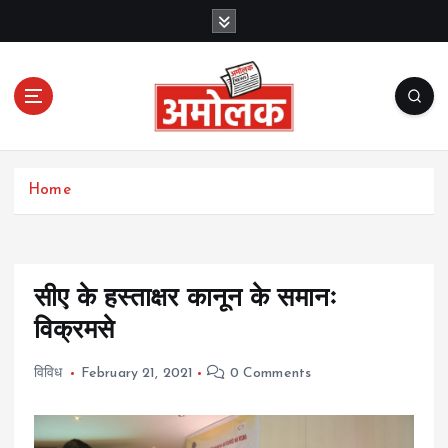
S
k
i
p
t
o
c
Amolak News
o
Home
n
t
e
n
t
सीए के हस्ताक्षर कानून के समानः
विक्रमसे
विविध
February 21, 2021
0 Comments