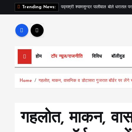
S
पद्मश्री श्यामसुन्दर पालीवाल बोले धरातल पर
Trending News:
k
i
p
t
o
c
होम
टॉप न्यूज/राजनीति
विविध
बॉलीवुड
o
n
t
Home
गहलोत, माकन, वासनिक व डोटासरा गुजरात बॉर्डर पर लेंगे
e
n
t
गहलोत, माकन, वा