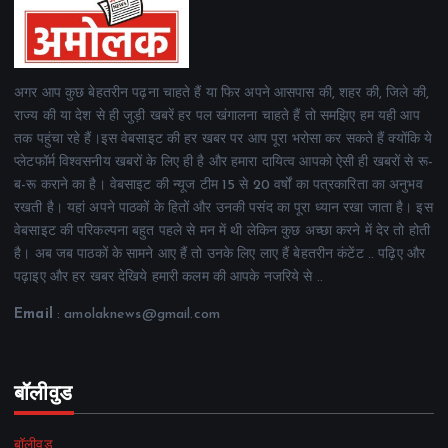
अगर आप कुछ बेहतरीन पढ़ना चाहते हैं या फिर अपने आसपास की, शहर की, जिले की,
राज्य की या देश से ही जुड़ी खबरें हर पल खंगालना चाहते हैं तो समझिए हम यही आप
तक पहुंचा रहे हैं।इस वेबसाइट की हर खबर पर आप पूरा भरोसा कर सकते हैं क्योंकि ये
प्लेटफॉर्म विश्वसनीय खबरों के लिए ही है और हमारा दायित्व आपको ऐसी ही खबरों से रू-
ब-रू कराने का है। वेबसाइट की न्यूज टीम 15 से 20 वर्षों का पत्रकारिता का अनुभव
रखती है। यहां अपने पाठकों के हितों और उनकी पसंद का पूरा ध्यान रखा जाता है। इस
वेबसाइट की परिकल्पना बहुत पहले से मन में थी लेकिन कुछ अच्छा करने में देर तो होती
है। अब जब पाठकों के सामने आए हैं तो उनके लिए लाए हैं बेहतरीन कंटेंट .. पढ़िए और
पढ़ाइए और हर खबर देखिये हमारी कलम की आपके नजरिये से ..
Email
: amolaknews@gmail.com
बॉलीवुड
बॉलीवुड