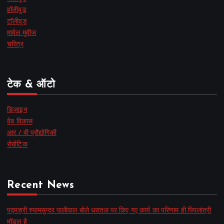
हॉलीवुड
टॉलीवुड
मार्वल मूवीज
चरित्र
टेक & ऑटो
डिज़ाइन
वेब विकास
आर / वी प्रौद्योगिकी
रोबोटिक
Recent News
पद्मश्री श्यामसुन्दर पालीवाल बोले धरातल पर किए गए कार्य का परिणाम ही पिपलांत्री
मॉडल है