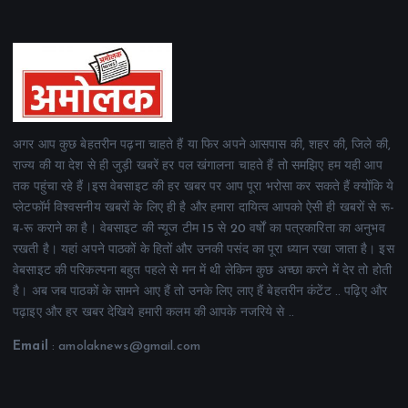
अगर आप कुछ बेहतरीन पढ़ना चाहते हैं या फिर अपने आसपास की, शहर की, जिले की,
राज्य की या देश से ही जुड़ी खबरें हर पल खंगालना चाहते हैं तो समझिए हम यही आप
तक पहुंचा रहे हैं।इस वेबसाइट की हर खबर पर आप पूरा भरोसा कर सकते हैं क्योंकि ये
प्लेटफॉर्म विश्वसनीय खबरों के लिए ही है और हमारा दायित्व आपको ऐसी ही खबरों से रू-
ब-रू कराने का है। वेबसाइट की न्यूज टीम 15 से 20 वर्षों का पत्रकारिता का अनुभव
रखती है। यहां अपने पाठकों के हितों और उनकी पसंद का पूरा ध्यान रखा जाता है। इस
वेबसाइट की परिकल्पना बहुत पहले से मन में थी लेकिन कुछ अच्छा करने में देर तो होती
है। अब जब पाठकों के सामने आए हैं तो उनके लिए लाए हैं बेहतरीन कंटेंट .. पढ़िए और
पढ़ाइए और हर खबर देखिये हमारी कलम की आपके नजरिये से ..
Email
: amolaknews@gmail.com