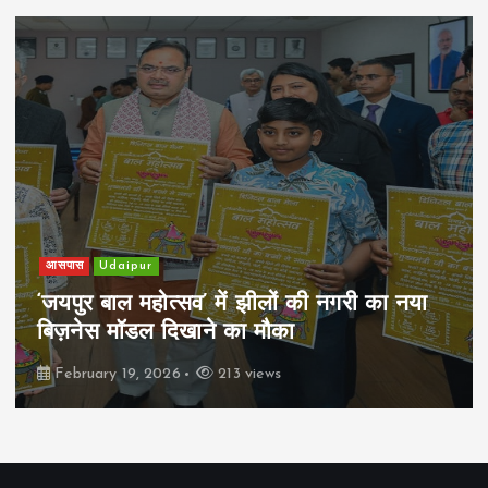
खेल
Udaipur
सव’ में झीलों की नगरी का नया
पिम्स मेवाड़ कप 
खाने का मौका
रियल स्टेट्स ने म
6
213 views
February 19, 2026