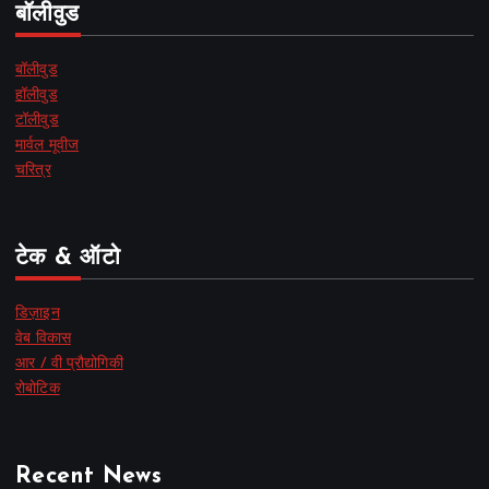
बॉलीवुड
बॉलीवुड
हॉलीवुड
टॉलीवुड
मार्वल मूवीज
चरित्र
टेक & ऑटो
डिज़ाइन
वेब विकास
आर / वी प्रौद्योगिकी
रोबोटिक
Recent News