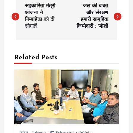
P
सहकारिता मंत्री
जल की बचत
o
आंजना ने
और संरक्षण
निम्बाहेडा को दी
हमारी सामूहिक
सौगातें
जिम्मेदारी : जोशी
s
t
n
Related Posts
a
v
i
g
a