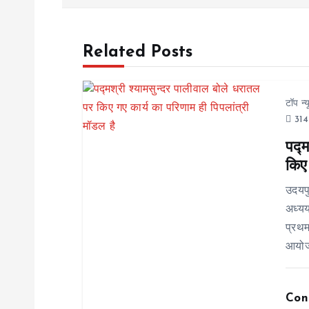
s
Related Posts
t
n
टॉप न्
314
a
पद्म
किए 
v
उदयप
i
अध्यय
प्रथम
g
आयोजन
a
Con