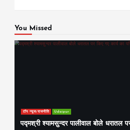
You Missed
टॉप न्यूज/राजनीति
Udaipur
पद्मश्री श्यामसुन्दर पालीवाल बोले धरातल प