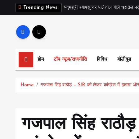
S
पद्मश्री श्यामसुन्दर पालीवाल बोले धरातल पर
Trending News:
k
i
p
t
o
c
होम
टॉप न्यूज/राजनीति
विविध
बॉलीवुड
o
n
t
Home
गजपाल सिंह राठौड़ – SIR को लेकर कांग्रेस में हताशा और
e
n
t
गजपाल सिंह राठौ