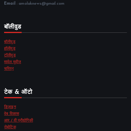
Email
: amolaknews@gmail.com
बॉलीवुड
बॉलीवुड
हॉलीवुड
टॉलीवुड
मार्वल मूवीज
चरित्र
टेक & ऑटो
डिज़ाइन
वेब विकास
आर / वी प्रौद्योगिकी
रोबोटिक