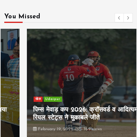
n
You Missed
a
t
i
o
n
खेल
Udaipur
पिम्स मेवाड़ कप 2026: क्रॉसवर्ड व आदित्यम
रियल स्टेट्स ने मुकाबले जीते
February 19, 2026
162 views