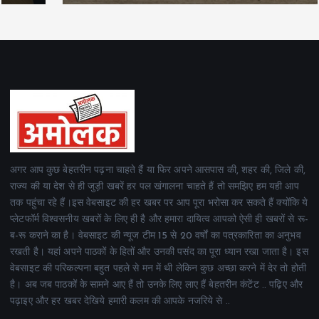
अगर आप कुछ बेहतरीन पढ़ना चाहते हैं या फिर अपने आसपास की, शहर की, जिले की,
राज्य की या देश से ही जुड़ी खबरें हर पल खंगालना चाहते हैं तो समझिए हम यही आप
तक पहुंचा रहे हैं।इस वेबसाइट की हर खबर पर आप पूरा भरोसा कर सकते हैं क्योंकि ये
प्लेटफॉर्म विश्वसनीय खबरों के लिए ही है और हमारा दायित्व आपको ऐसी ही खबरों से रू-
ब-रू कराने का है। वेबसाइट की न्यूज टीम 15 से 20 वर्षों का पत्रकारिता का अनुभव
रखती है। यहां अपने पाठकों के हितों और उनकी पसंद का पूरा ध्यान रखा जाता है। इस
वेबसाइट की परिकल्पना बहुत पहले से मन में थी लेकिन कुछ अच्छा करने में देर तो होती
है। अब जब पाठकों के सामने आए हैं तो उनके लिए लाए हैं बेहतरीन कंटेंट .. पढ़िए और
पढ़ाइए और हर खबर देखिये हमारी कलम की आपके नजरिये से ..