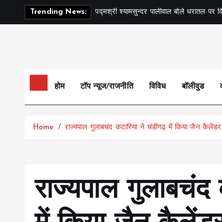
S
पद्मश्री श्यामसुन्दर पालीवाल बोले धरातल पर क
Trending News:
k
i
p
t
o
c
होम
टॉप न्यूज/राजनीति
विविध
बॉलीवुड
o
n
t
Home
राज्यपाल गुलाबचंद कटारिया ने चंडीगढ़ में किया जैन कैलेंडर
e
n
t
राज्यपाल गुलाबचंद