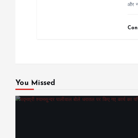
n
और न
Con
You Missed