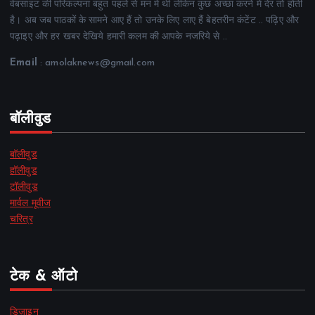
वेबसाइट की परिकल्पना बहुत पहले से मन में थी लेकिन कुछ अच्छा करने में देर तो होती
है। अब जब पाठकों के सामने आए हैं तो उनके लिए लाए हैं बेहतरीन कंटेंट .. पढ़िए और
पढ़ाइए और हर खबर देखिये हमारी कलम की आपके नजरिये से ..
Email
: amolaknews@gmail.com
बॉलीवुड
बॉलीवुड
हॉलीवुड
टॉलीवुड
मार्वल मूवीज
चरित्र
टेक & ऑटो
डिज़ाइन