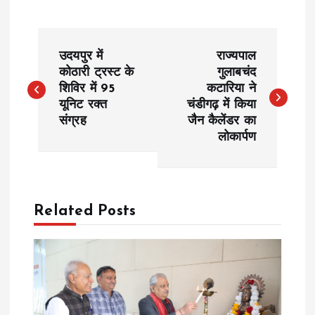
P
उदयपुर में
राज्यपाल
o
कोठारी ट्रस्ट के
गुलाबचंद
शिविर में 95
कटारिया ने
यूनिट रक्त
चंडीगढ़ में किया
s
संग्रह
जैन कैलेंडर का
लोकार्पण
t
n
a
Related Posts
v
i