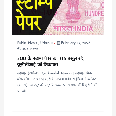
v
i
g
a
Public News
,
Udaipur
February 13, 2026
308 views
t
500 के स्टाम्प पेपर का 715 वसूल रहे,
i
यूसीसीआई की शिकायत
उदयपुर (अमोलक न्यूज Amolak News)। उदयपुर चेम्बर
o
ऑफ कॉमर्स एण्ड इण्डस्ट्री के अध्यक्ष मनीष गलूंडिया ने कलेक्टर
(स्टाम्प), उदयपुर को पत्र लिखकर स्टाम्प पेपर की बिक्री में की
n
जा रही…