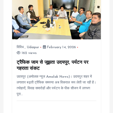
i
g
a
t
विविध
,
Udaipur
February 14, 2026
162 views
i
ट्रैफिक जाम से जूझता उदयपुर, पर्यटन पर
गहराता संकट
o
उदयपुर (अमोलक न्यूज Amolak News)। उदयपुर शहर में
n
लगातार बढ़ती ट्रैफिक समस्या अब विकराल रूप लेती जा रही है।
त्योहारों, विवाह समारोहों और पर्यटन के पीक सीजन में लगभग
पूरा…