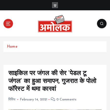
S
k
i
p
t
o
c
Amolak News
o
Home
n
t
e
n
t
साइकिल पर जंगल की सेर ’पेडल टू
जंगल‘ का हुआ समापन, गुजरात के पोलो
फॉरेस्ट में थमा कारवां
विविध
February 14, 2021
0 Comments