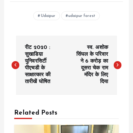
Udaipur
udaipur forest
P
रीट 2020 :
स्व. अशोक
o
सुखाडिय़ा
सिंघल के परिवार
युनिवरसिर्टी
ने 6 करोड़ का
पीएचडी के
दूसरा चेक राम
s
साक्षात्कार की
मंदिर के लिए
तारीखें घोषित
दिया
t
n
a
Related Posts
v