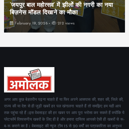
पिम्स मेवाड़ कप 2026: क्रॉसवर्ड व आदित्यम
रियल स्टेट्स ने मुकाबले जीते
February 19, 2026
162 views
अगर आप कुछ बेहतरीन पढ़ना चाहते हैं या फिर अपने आसपास की, शहर की, जिले की,
राज्य की या देश से ही जुड़ी खबरें हर पल खंगालना चाहते हैं तो समझिए हम यही आप
तक पहुंचा रहे हैं।इस वेबसाइट की हर खबर पर आप पूरा भरोसा कर सकते हैं क्योंकि ये
प्लेटफॉर्म विश्वसनीय खबरों के लिए ही है और हमारा दायित्व आपको ऐसी ही खबरों से रू-
ब-रू कराने का है। वेबसाइट की न्यूज टीम 15 से 20 वर्षों का पत्रकारिता का अनुभव