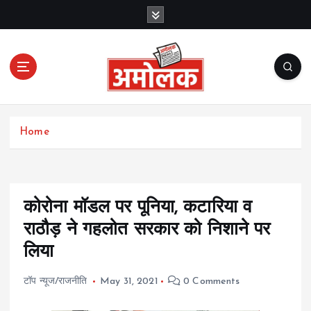
S
k
i
p
t
o
c
Amolak News
o
Home
n
t
e
n
t
कोरोना मॉडल पर पूनिया, कटारिया व
राठौड़ ने गहलोत सरकार को निशाने पर
लिया
टॉप न्यूज/राजनीति
May 31, 2021
0 Comments