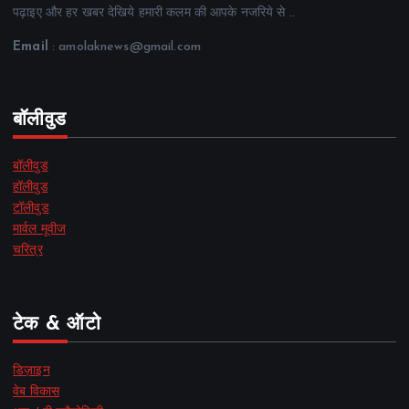
पढ़ाइए और हर खबर देखिये हमारी कलम की आपके नजरिये से ..
Email
: amolaknews@gmail.com
बॉलीवुड
बॉलीवुड
हॉलीवुड
टॉलीवुड
मार्वल मूवीज
चरित्र
टेक & ऑटो
डिज़ाइन
वेब विकास