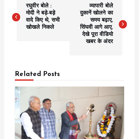
P
रघुवीर बोले :
व्यापारी बोले
o
मोदी ने बड़े-बड़े
दुकानें खोलने का
वादे किए थे, सभी
समय बढ़ाए,
खोखले निकले
सिंघवी आगे आए,
s
देखे पूरा वीडियो
खबर के अंदर
t
n
a
Related Posts
v
i
g
a