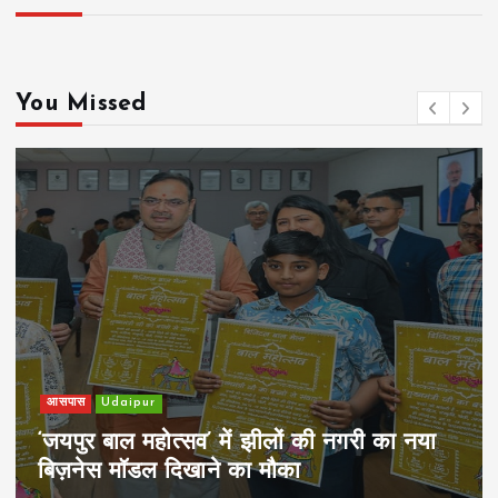
You Missed
खेल
Udaipur
पिम्स मेवाड़ कप 2026: क्रॉसवर्ड व आदित्यम
रियल स्टेट्स ने मुकाबले जीते