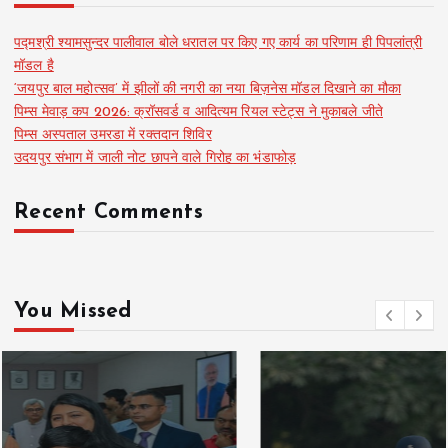
पद्मश्री श्यामसुन्दर पालीवाल बोले धरातल पर किए गए कार्य का परिणाम ही पिपलांत्री
मॉडल है
‘जयपुर बाल महोत्सव’ में झीलों की नगरी का नया बिज़नेस मॉडल दिखाने का मौका
पिम्स मेवाड़ कप 2026: क्रॉसवर्ड व आदित्यम रियल स्टेट्स ने मुकाबले जीते
पिम्स अस्पताल उमरडा में रक्तदान शिविर
उदयपुर संभाग में जाली नोट छापने वाले गिरोह का भंडाफोड़
Recent Comments
You Missed