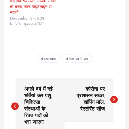
बाद अब राजस्थान सरकार सख्ती
की तरफ, जल्द गाइडलाइन आ
सकती
December 24, 2021
In "टॉप न्यूज/राजनीति"
corona
Rajasthan
P
अगले वर्ष में नई
कोरोना पर
o
भर्तियां कर पशु
प्रशासन सख्त,
चिकित्सा
शाॅपिंग माॅल,
संस्थाओं के
रेस्टोरेंट सीज
s
रिक्त पदों को
भरा जाएगा
t