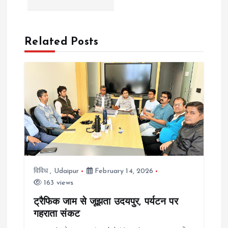
n
a
Related Posts
v
i
g
a
t
विविध
,
Udaipur
February 14, 2026
163 views
i
ट्रैफिक जाम से जूझता उदयपुर, पर्यटन पर
गहराता संकट
o