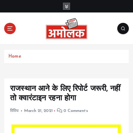
S
k
i
p
t
o
c
Amolak News
o
Home
n
t
e
n
t
राजस्थान आने के लिए रिपोर्ट जरूरी, नहीं
तो क्वारंटाइन रहना होगा
विविध
March 21, 2021
0 Comments