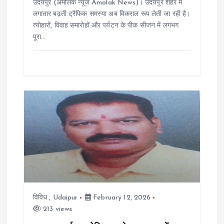
उदयपुर (अमोलक न्यूज Amolak News)। उदयपुर शहर में
n
लगातार बढ़ती ट्रैफिक समस्या अब विकराल रूप लेती जा रही है।
त्योहारों, विवाह समारोहों और पर्यटन के पीक सीजन में लगभग
पूरा…
विविध
,
Udaipur
February 12, 2026
213 views