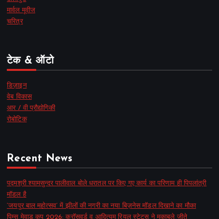
मार्वल मूवीज
चरित्र
टेक & ऑटो
डिज़ाइन
वेब विकास
आर / वी प्रौद्योगिकी
रोबोटिक
Recent News
पद्मश्री श्यामसुन्दर पालीवाल बोले धरातल पर किए गए कार्य का परिणाम ही पिपलांत्री
मॉडल है
‘जयपुर बाल महोत्सव’ में झीलों की नगरी का नया बिज़नेस मॉडल दिखाने का मौका
पिम्स मेवाड़ कप 2026: क्रॉसवर्ड व आदित्यम रियल स्टेट्स ने मुकाबले जीते