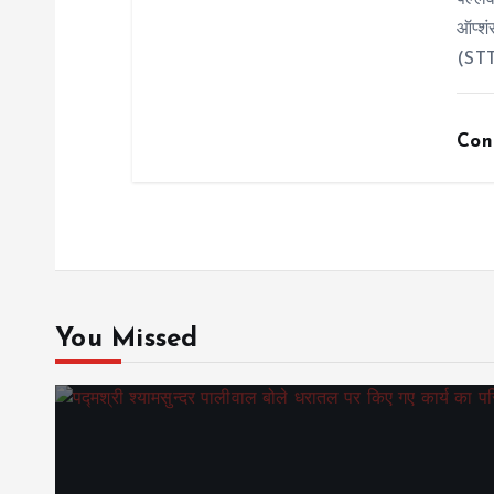
पल्लव
ऑप्शं
(STT
Con
You Missed