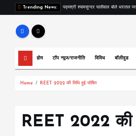
S
पद्मश्री श्यामसुन्दर पालीवाल बोले धरातल पर
Trending News:
k
i
p
t
o
c
होम
टॉप न्यूज/राजनीति
विविध
बॉलीवुड
o
n
t
Home
REET 2022 की तिथि हुई घोषित
e
n
t
REET 2022 की ति