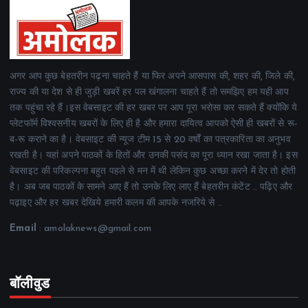
अगर आप कुछ बेहतरीन पढ़ना चाहते हैं या फिर अपने आसपास की, शहर की, जिले की,
राज्य की या देश से ही जुड़ी खबरें हर पल खंगालना चाहते हैं तो समझिए हम यही आप
तक पहुंचा रहे हैं।इस वेबसाइट की हर खबर पर आप पूरा भरोसा कर सकते हैं क्योंकि ये
प्लेटफॉर्म विश्वसनीय खबरों के लिए ही है और हमारा दायित्व आपको ऐसी ही खबरों से रू-
ब-रू कराने का है। वेबसाइट की न्यूज टीम 15 से 20 वर्षों का पत्रकारिता का अनुभव
रखती है। यहां अपने पाठकों के हितों और उनकी पसंद का पूरा ध्यान रखा जाता है। इस
वेबसाइट की परिकल्पना बहुत पहले से मन में थी लेकिन कुछ अच्छा करने में देर तो होती
है। अब जब पाठकों के सामने आए हैं तो उनके लिए लाए हैं बेहतरीन कंटेंट .. पढ़िए और
पढ़ाइए और हर खबर देखिये हमारी कलम की आपके नजरिये से ..
Email
: amolaknews@gmail.com
बॉलीवुड