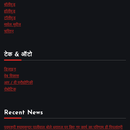
बॉलीवुड
हॉलीवुड
टॉलीवुड
मार्वल मूवीज
चरित्र
टेक & ऑटो
डिज़ाइन
वेब विकास
आर / वी प्रौद्योगिकी
रोबोटिक
Recent News
पद्मश्री श्यामसुन्दर पालीवाल बोले धरातल पर किए गए कार्य का परिणाम ही पिपलांत्री