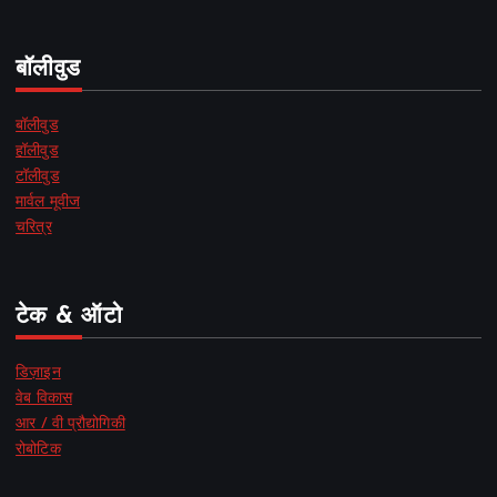
बॉलीवुड
बॉलीवुड
हॉलीवुड
टॉलीवुड
मार्वल मूवीज
चरित्र
टेक & ऑटो
डिज़ाइन
वेब विकास
आर / वी प्रौद्योगिकी
रोबोटिक