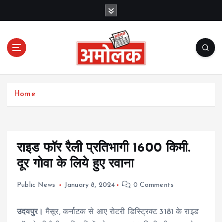
S
k
i
p
t
o
c
Amolak News
o
Home
n
t
e
n
t
राइड फॉर रैली प्रतिभागी 1600 किमी.
दूर गोवा के लिये हुए रवाना
Public News
January 8, 2024
0 Comments
उदयपुर।
मैसूर, कर्नाटक से आए रोटरी डिस्ट्रिक्ट 3181 के राइड