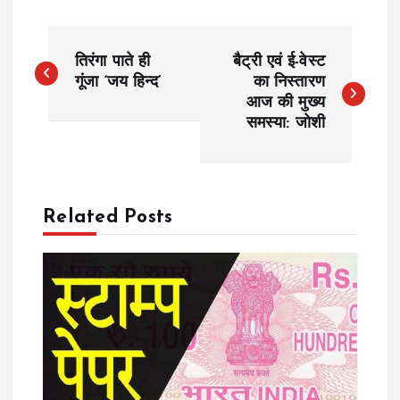
P
तिरंगा पाते ही
बैट्री एवं ई-वेस्ट
o
गूंजा ‘जय हिन्द’
का निस्तारण
आज की मुख्य
समस्या: जोशी
s
t
n
Related Posts
a
v
i
g