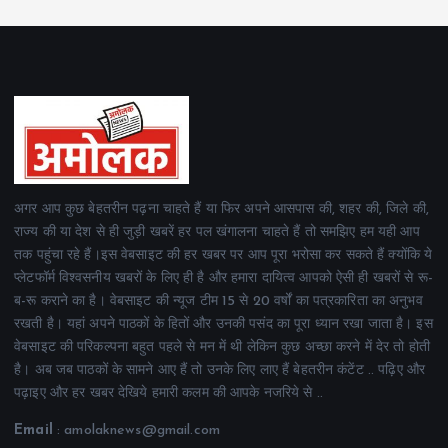
अगर आप कुछ बेहतरीन पढ़ना चाहते हैं या फिर अपने आसपास की, शहर की, जिले की,
राज्य की या देश से ही जुड़ी खबरें हर पल खंगालना चाहते हैं तो समझिए हम यही आप
तक पहुंचा रहे हैं।इस वेबसाइट की हर खबर पर आप पूरा भरोसा कर सकते हैं क्योंकि ये
प्लेटफॉर्म विश्वसनीय खबरों के लिए ही है और हमारा दायित्व आपको ऐसी ही खबरों से रू-
ब-रू कराने का है। वेबसाइट की न्यूज टीम 15 से 20 वर्षों का पत्रकारिता का अनुभव
रखती है। यहां अपने पाठकों के हितों और उनकी पसंद का पूरा ध्यान रखा जाता है। इस
वेबसाइट की परिकल्पना बहुत पहले से मन में थी लेकिन कुछ अच्छा करने में देर तो होती
है। अब जब पाठकों के सामने आए हैं तो उनके लिए लाए हैं बेहतरीन कंटेंट .. पढ़िए और
पढ़ाइए और हर खबर देखिये हमारी कलम की आपके नजरिये से ..
Email
: amolaknews@gmail.com