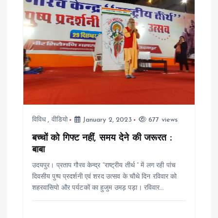
v
i
g
a
t
विविध
,
वीडियो
January 2, 2023
677 views
i
बच्चों को गिफ्ट नहीं, समय देने की जरूरत :
बाबा
o
उदयपुर। प्रताप गौरव केन्द्र “राष्ट्रीय तीर्थ ” में लग रही पांच
दिवसीय पुष्प प्रदर्शनी एवं शरद उत्सव के चौथे दिन रविवार को
n
शहरवासियो और पर्यटकों का हुजुम उमड़ पड़ा। रविवार…