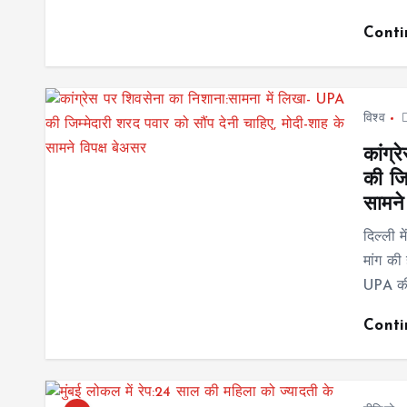
Cont
विश्व
कांग्
की जि
सामने
दिल्ली 
मांग की
UPA क
Cont