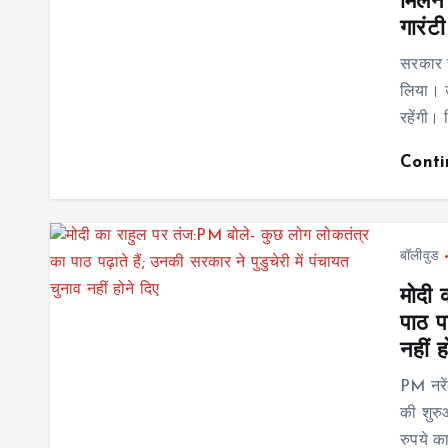
मिलने
गारंट
सरकार स
लिया। उ
रहेंगी।
Cont
बॉलीवुड
मोदी 
पाठ पढ
नहीं ह
PM नरें
की शुरु
रुपये का