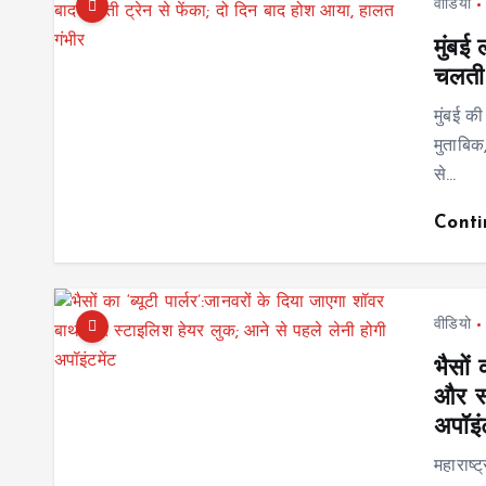
वीडियो
मुंबई
चलती 
मुंबई क
मुताबिक
से…
Cont
वीडियो
भैसों 
और स्
अपॉइं
महाराष्