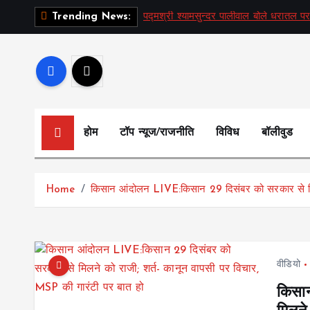
S
पद्मश्री श्यामसुन्दर पालीवाल बोले धरातल पर
Trending News:
k
i
p
t
o
c
होम
टॉप न्यूज/राजनीति
विविध
बॉलीवुड
o
n
t
Home
किसान आंदोलन LIVE:किसान 29 दिसंबर को सरकार से मिलन
e
n
t
वीडियो
किसा