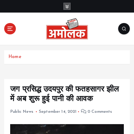
S
k
i
p
t
o
c
Amolak News
o
Home
n
t
e
n
t
जग प्रसिद्ध उदयपुर की फतहसागर झील
में अब शुरू हुई पानी की आवक
Public News
September 14, 2021
0 Comments