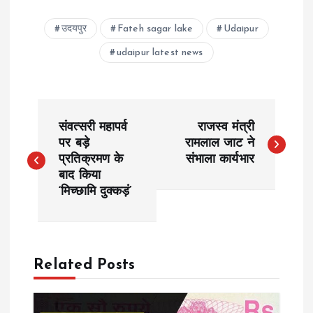
उदयपुर
Fateh sagar lake
Udaipur
udaipur latest news
P
संवत्सरी महापर्व
राजस्व मंत्री
o
पर बड़े
रामलाल जाट ने
प्रतिक्रमण के
संभाला कार्यभार
बाद किया
s
‘मिच्छामि दुक्कड़ं’
t
n
Related Posts
a