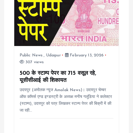
v
i
g
a
Public News
,
Udaipur
February 13, 2026
t
307 views
i
500 के स्टाम्प पेपर का 715 वसूल रहे,
यूसीसीआई की शिकायत
o
उदयपुर (अमोलक न्यूज Amolak News)। उदयपुर चेम्बर
ऑफ कॉमर्स एण्ड इण्डस्ट्री के अध्यक्ष मनीष गलूंडिया ने कलेक्टर
n
(स्टाम्प), उदयपुर को पत्र लिखकर स्टाम्प पेपर की बिक्री में की
जा रही…