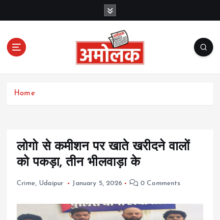
S
k
i
p
t
o
c
Amolak News
o
Home
n
t
e
n
t
लोगो से कमीशन पर खाते खरीदने वालों
को पकड़ा, तीन भीलवाड़ा के
Crime
,
Udaipur
January 5, 2026
0 Comments