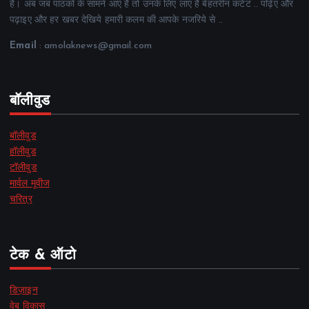
है। अब जब पाठकों के सामने आए हैं तो उनके लिए लाए हैं बेहतरीन कंटेंट .. पढ़िए और
पढ़ाइए और हर खबर देखिये हमारी कलम की आपके नजरिये से ..
Email
: amolaknews@gmail.com
बॉलीवुड
बॉलीवुड
हॉलीवुड
टॉलीवुड
मार्वल मूवीज
चरित्र
टेक & ऑटो
डिज़ाइन
वेब विकास