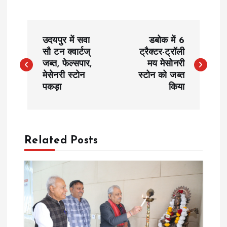
P
उदयपुर में सवा
डबोक में 6
o
सौ टन क्वार्टज्
ट्रैक्टर-ट्रॉली
जब्त, फेल्सपार,
मय मेसोनरी
मेसेनरी स्टोन
स्टोन को जब्त
s
पकड़ा
किया
t
n
Related Posts
a
v
i