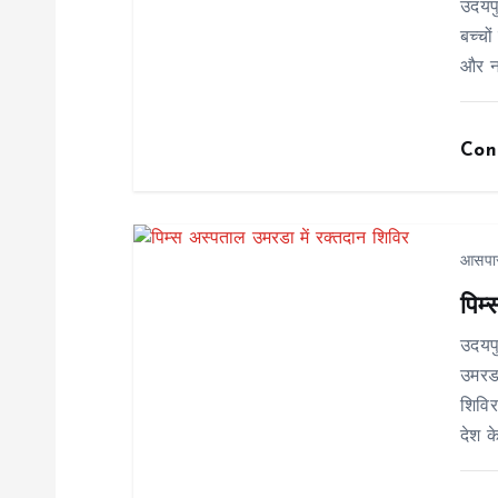
v
उदयप
बच्चो
i
और न
g
Con
a
t
आसपा
पिम
i
उदयप
o
उमरडा
शिविर
n
देश क