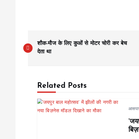
P
शौक-मौज के लिए कुओं से मोटर चोरी कर बेच
o
देता था
s
Related Posts
t
n
आसपा
‘जयप
a
बिज़