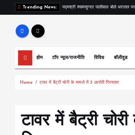
S
पद्मश्री श्यामसुन्दर पालीवाल बोले धरातल पर
Trending News:
k
i
p
t
o
c
होम
टॉप न्यूज/राजनीति
विविध
बॉलीवुड
o
n
t
Home
टावर में बैट्री चोरी के मामले में 3 आरोपी गिरफ्तार
e
n
t
टावर में बैट्री चोरी