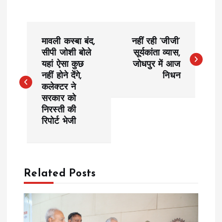
P
मावली कस्बा बंद,
नहीं रही ‘जीजी’
o
सीपी जोशी बोले
सूर्यकांता व्यास,
यहां ऐसा कुछ
जोधपुर में आज
नहीं होने देंगे,
निधन
s
कलेक्टर ने
सरकार को
t
निरस्ती की
रिपोर्ट भेजी
n
a
Related Posts
v
i