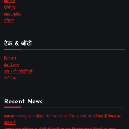
हॉलीवुड
टॉलीवुड
मार्वल मूवीज
चरित्र
टेक & ऑटो
डिज़ाइन
वेब विकास
आर / वी प्रौद्योगिकी
रोबोटिक
Recent News
पद्मश्री श्यामसुन्दर पालीवाल बोले धरातल पर किए गए कार्य का परिणाम ही पिपलांत्री
मॉडल है