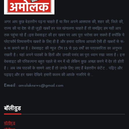
अगर आप कुछ बेहतरीन पढ़ना चाहते हैं या फिर अपने आसपास की, शहर की, जिले की,
राज्य की या देश से ही जुड़ी खबरें हर पल खंगालना चाहते हैं तो समझिए हम यही आप
तक पहुंचा रहे हैं।इस वेबसाइट की हर खबर पर आप पूरा भरोसा कर सकते हैं क्योंकि ये
प्लेटफॉर्म विश्वसनीय खबरों के लिए ही है और हमारा दायित्व आपको ऐसी ही खबरों से रू-
ब-रू कराने का है। वेबसाइट की न्यूज टीम 15 से 20 वर्षों का पत्रकारिता का अनुभव
रखती है। यहां अपने पाठकों के हितों और उनकी पसंद का पूरा ध्यान रखा जाता है। इस
वेबसाइट की परिकल्पना बहुत पहले से मन में थी लेकिन कुछ अच्छा करने में देर तो होती
है। अब जब पाठकों के सामने आए हैं तो उनके लिए लाए हैं बेहतरीन कंटेंट .. पढ़िए और
पढ़ाइए और हर खबर देखिये हमारी कलम की आपके नजरिये से ..
Email
: amolaknews@gmail.com
बॉलीवुड
बॉलीवुड